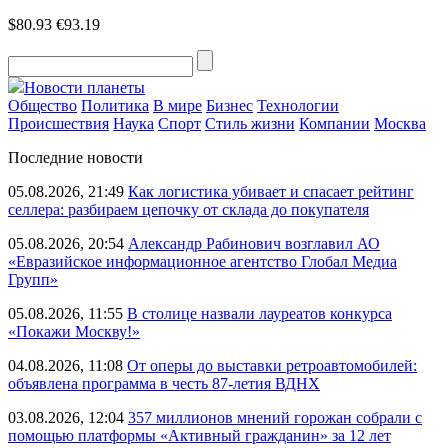
$80.93
€93.19
Новости планеты
Общество
Политика
В мире
Бизнес
Технологии
Происшествия
Наука
Спорт
Стиль жизни
Компании
Москва
Последние новости
05.08.2026, 21:49
Как логистика убивает и спасает рейтинг
селлера: разбираем цепочку от склада до покупателя
05.08.2026, 20:54
Александр Рабинович возглавил АО
«Евразийское информационное агентство Глобал Медиа
Групп»
05.08.2026, 11:55
В столице назвали лауреатов конкурса
«Покажи Москву!»
04.08.2026, 11:08
От оперы до выставки ретроавтомобилей:
объявлена программа в честь 87-летия ВДНХ
03.08.2026, 12:04
357 миллионов мнений горожан собрали с
помощью платформы «Активный гражданин» за 12 лет