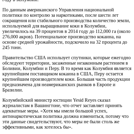
По данным американского Управления национальной
политики по контролю за наркотиками, после шести лет
сокращения или стабильного производства количество земли,
используемой для выращивание коки в Колумбии,
увеличилось на 39 процентов в 2014 году до 112,000 га (около
276,000 акров). Потенциальное производство кокаина, на
основе средней урожайности, подскочило на 32 процента до
245 тонн.
Правительство США использует спутники, которые ежегодно
обследуют территории, засаженные незаконным растением в
Боливии, Колумбии и Перу. В то время как Колумбия является
крупнейшим поставщиком кокаина в США, Перу остается
крупнейшим производителем коки. Большая часть продукции
предназначена для неамериканских рынков в Европе и
Бразилии.
Колумбийский министр юстиции Yesid Reyes сказал
журналистам в Вашингтоне, что отчет заставляет принять
адекватные меры. «Хотя мы имели большой успех,
антинаркотическая политика должна измениться, потому что
эти данные свидетельствуют, что меры не были столь же
эффективными, как хотелось бы».