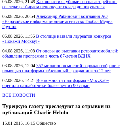
05.08.2026, 21:49
Как логистика убивает и спасает рейтинг
селлера: разбираем цепочку от склада до покупателя
05.08.2026, 20:54
Александр Рабинович возглавил АО
«Евразийское информационное агентство Глобал Медиа
Групп»
05.08.2026, 11:55
В столице назвали лауреатов конкурса
«Покажи Москву!»
04.08.2026, 11:08
От оперы до выставки ретроавтомобилей:
объявлена программа в честь 87-летия ВДНХ
03.08.2026, 12:04
357 миллионов мнений горожан собрали с
помощью платформы «Активный гражданин» за 12 лет
02.08.2026, 14:21
Возможности платформы «Мос.Хаб»
оценили разработчики более чем из 90 стран
ВСЕ НОВОСТИ
Турецкую газету преследуют за отрывки из
публикаций Charlie Hebdo
15.01.2015, 16:15
Общество