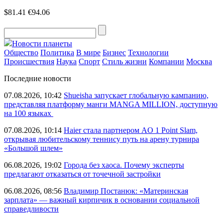
$81.41
€94.06
Новости планеты
Общество
Политика
В мире
Бизнес
Технологии
Происшествия
Наука
Спорт
Стиль жизни
Компании
Москва
Последние новости
07.08.2026, 10:42
Shueisha запускает глобальную кампанию,
представляя платформу манги MANGA MILLION, доступную
на 100 языках
07.08.2026, 10:14
Haier стала партнером AO 1 Point Slam,
открывая любительскому теннису путь на арену турнира
«Большой шлем»
06.08.2026, 19:02
Города без хаоса. Почему эксперты
предлагают отказаться от точечной застройки
06.08.2026, 08:56
Владимир Постанюк: «Материнская
зарплата» — важный кирпичик в основании социальной
справедливости