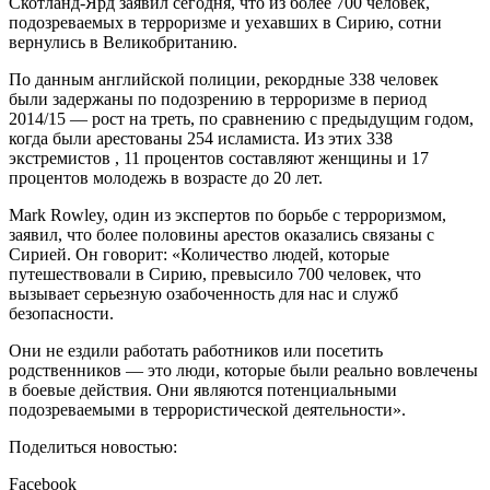
Скотланд-Ярд заявил сегодня, что из более 700 человек,
подозреваемых в терроризме и уехавших в Сирию, сотни
вернулись в Великобританию.
По данным английской полиции, рекордные 338 человек
были задержаны по подозрению в терроризме в период
2014/15 — рост на треть, по сравнению с предыдущим годом,
когда были арестованы 254 исламиста. Из этих 338
экстремистов , 11 процентов составляют женщины и 17
процентов молодежь в возрасте до 20 лет.
Mark Rowley, один из экспертов по борьбе с терроризмом,
заявил, что более половины арестов оказались связаны с
Сирией. Он говорит: «Количество людей, которые
путешествовали в Сирию, превысило 700 человек, что
вызывает серьезную озабоченность для нас и служб
безопасности.
Они не ездили работать работников или посетить
родственников — это люди, которые были реально вовлечены
в боевые действия. Они являются потенциальными
подозреваемыми в террористической деятельности».
Поделиться новостью:
Facebook