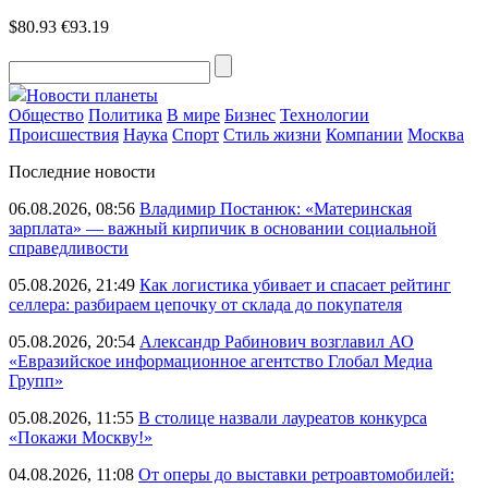
$80.93
€93.19
Новости планеты
Общество
Политика
В мире
Бизнес
Технологии
Происшествия
Наука
Спорт
Стиль жизни
Компании
Москва
Последние новости
06.08.2026, 08:56
Владимир Постанюк: «Материнская
зарплата» — важный кирпичик в основании социальной
справедливости
05.08.2026, 21:49
Как логистика убивает и спасает рейтинг
селлера: разбираем цепочку от склада до покупателя
05.08.2026, 20:54
Александр Рабинович возглавил АО
«Евразийское информационное агентство Глобал Медиа
Групп»
05.08.2026, 11:55
В столице назвали лауреатов конкурса
«Покажи Москву!»
04.08.2026, 11:08
От оперы до выставки ретроавтомобилей: