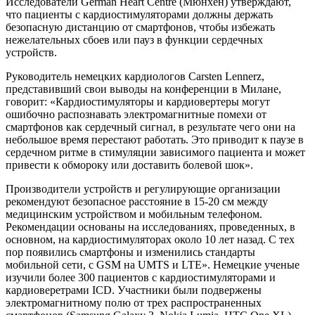
Исследователи German Heart Centre (Мюнхен) утверждают,
что пациенты с кардиостимуляторами должны держать
безопасную дистанцию от смартфонов, чтобы избежать
нежелательных сбоев или пауз в функции сердечных
устройств.
Руководитель немецких кардиологов Carsten Lennerz,
представивший свои выводы на конференции в Милане,
говорит: «Кардиостимуляторы и кардиовертеры могут
ошибочно распознавать электромагнитные помехи от
смартфонов как сердечный сигнал, в результате чего они на
небольшое время перестают работать. Это приводит к паузе в
сердечном ритме в стимуляции зависимого пациента и может
привести к обмороку или доставить болевой шок».
Производители устройств и регулирующие организации
рекомендуют безопасное расстояние в 15-20 см между
медицинским устройством и мобильным телефоном.
Рекомендации основаны на исследованиях, проведенных, в
основном, на кардиостимуляторах около 10 лет назад. С тех
пор появились смартфоны и изменились стандарты
мобильной сети, с GSM на UMTS и LTE». Немецкие ученые
изучили более 300 пациентов с кардиостимуляторами и
кардиоверетрами ICD. Участники были подвержены
электромагнитному полю от трех распространенных