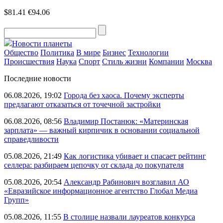
$81.41
€94.06
Новости планеты
Общество
Политика
В мире
Бизнес
Технологии
Происшествия
Наука
Спорт
Стиль жизни
Компании
Москва
Последние новости
06.08.2026, 19:02
Города без хаоса. Почему эксперты
предлагают отказаться от точечной застройки
06.08.2026, 08:56
Владимир Постанюк: «Материнская
зарплата» — важный кирпичик в основании социальной
справедливости
05.08.2026, 21:49
Как логистика убивает и спасает рейтинг
селлера: разбираем цепочку от склада до покупателя
05.08.2026, 20:54
Александр Рабинович возглавил АО
«Евразийское информационное агентство Глобал Медиа
Групп»
05.08.2026, 11:55
В столице назвали лауреатов конкурса