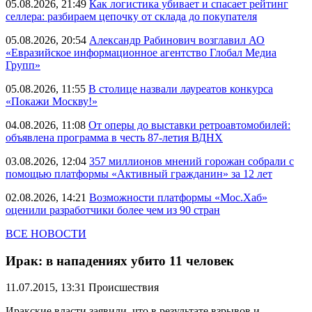
05.08.2026, 21:49
Как логистика убивает и спасает рейтинг
селлера: разбираем цепочку от склада до покупателя
05.08.2026, 20:54
Александр Рабинович возглавил АО
«Евразийское информационное агентство Глобал Медиа
Групп»
05.08.2026, 11:55
В столице назвали лауреатов конкурса
«Покажи Москву!»
04.08.2026, 11:08
От оперы до выставки ретроавтомобилей:
объявлена программа в честь 87-летия ВДНХ
03.08.2026, 12:04
357 миллионов мнений горожан собрали с
помощью платформы «Активный гражданин» за 12 лет
02.08.2026, 14:21
Возможности платформы «Мос.Хаб»
оценили разработчики более чем из 90 стран
ВСЕ НОВОСТИ
Ирак: в нападениях убито 11 человек
11.07.2015, 13:31
Происшествия
Иракские власти заявили, что в результате взрывов и