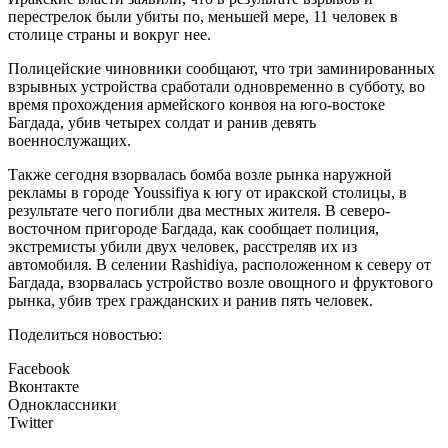
перестрелок были убиты по, меньшей мере, 11 человек в
столице страны и вокруг нее.
Полицейские чиновники сообщают, что три заминированных
взрывных устройства сработали одновременно в субботу, во
время прохождения армейского конвоя на юго-востоке
Багдада, убив четырех солдат и ранив девять
военнослужащих.
Также сегодня взорвалась бомба возле рынка наружной
рекламы в городе Youssifiya к югу от иракской столицы, в
результате чего погибли два местных жителя. В северо-
восточном пригороде Багдада, как сообщает полиция,
экстремисты убили двух человек, расстреляв их из
автомобиля. В селении Rashidiya, расположенном к северу от
Багдада, взорвалась устройство возле овощного и фруктового
рынка, убив трех гражданских и ранив пять человек.
Поделиться новостью:
Facebook
Вконтакте
Одноклассники
Twitter