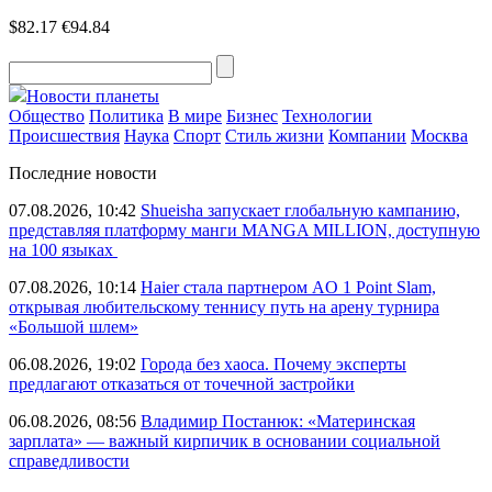
$82.17
€94.84
Новости планеты
Общество
Политика
В мире
Бизнес
Технологии
Происшествия
Наука
Спорт
Стиль жизни
Компании
Москва
Последние новости
07.08.2026, 10:42
Shueisha запускает глобальную кампанию,
представляя платформу манги MANGA MILLION, доступную
на 100 языках
07.08.2026, 10:14
Haier стала партнером AO 1 Point Slam,
открывая любительскому теннису путь на арену турнира
«Большой шлем»
06.08.2026, 19:02
Города без хаоса. Почему эксперты
предлагают отказаться от точечной застройки
06.08.2026, 08:56
Владимир Постанюк: «Материнская
зарплата» — важный кирпичик в основании социальной
справедливости