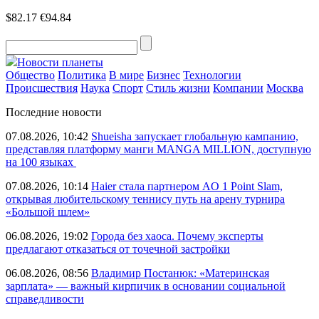
$82.17
€94.84
Новости планеты
Общество
Политика
В мире
Бизнес
Технологии
Происшествия
Наука
Спорт
Стиль жизни
Компании
Москва
Последние новости
07.08.2026, 10:42
Shueisha запускает глобальную кампанию,
представляя платформу манги MANGA MILLION, доступную
на 100 языках
07.08.2026, 10:14
Haier стала партнером AO 1 Point Slam,
открывая любительскому теннису путь на арену турнира
«Большой шлем»
06.08.2026, 19:02
Города без хаоса. Почему эксперты
предлагают отказаться от точечной застройки
06.08.2026, 08:56
Владимир Постанюк: «Материнская
зарплата» — важный кирпичик в основании социальной
справедливости