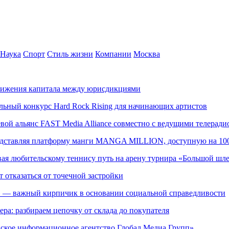
Наука
Спорт
Стиль жизни
Компании
Москва
движения капитала между юрисдикциями
альный конкурс Hard Rock Rising для начинающих артистов
левой альянс FAST Media Alliance совместно с ведущими телера
редставляя платформу манги MANGA MILLION, доступную на 10
ывая любительскому теннису путь на арену турнира «Большой шл
т отказаться от точечной застройки
» — важный кирпичик в основании социальной справедливости
ера: разбираем цепочку от склада до покупателя
ское информационное агентство Глобал Медиа Групп»