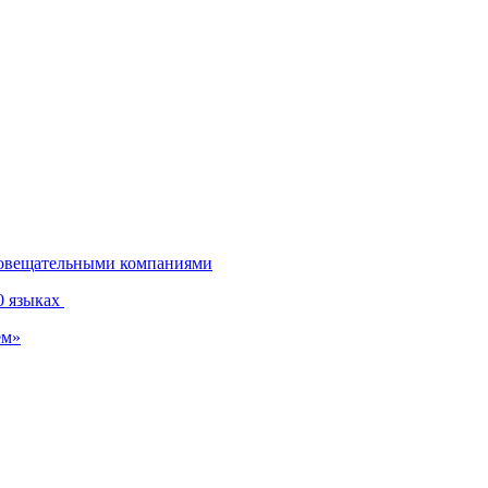
диовещательными компаниями
0 языках
ем»