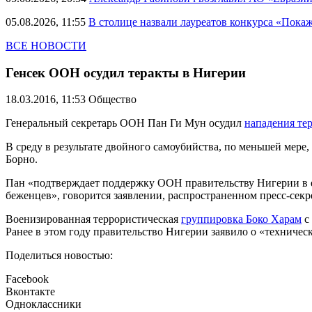
05.08.2026, 11:55
В столице назвали лауреатов конкурса «Пока
ВСЕ НОВОСТИ
Генсек ООН осудил теракты в Нигерии
18.03.2016, 11:53
Общество
Генеральный секретарь ООН Пан Ги Мун осудил
нападения те
В среду в результате двойного самоубийства, по меньшей мере
Борно.
Пан «подтверждает поддержку ООН правительству Нигерии в е
беженцев», говорится заявлении, распространенном пресс-сек
Военизированная террористическая
группировка Боко Харам
с 
Ранее в этом году правительство Нигерии заявило о «техничес
Поделиться новостью:
Facebook
Вконтакте
Одноклассники