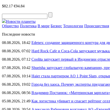
$82.17
€94.84
Новости планеты
Общество
Политика
В мире
Бизнес
Технологии
Происшествия
Последние новости
08.08.2026, 18:42
Edenex: создание защищенного контура для 
08.08.2026, 07:02
Hard Rock Cafe и Coca-Cola запускают музык
08.08.2026, 07:12
Coolita запускает первый в Индонезии отрас
07.08.2026, 10:42
Shueisha запускает глобальную кампанию, п
07.08.2026, 10:14
Haier стала партнером AO 1 Point Slam, откр
06.08.2026, 19:02
Города без хаоса. Почему эксперты предлагаю
06.08.2026, 08:56
Владимир Постанюк: «Материнская зарплата
05.08.2026, 21:49
Как логистика убивает и спасает рейтинг селл
05.08.2026, 20:54
Александр Рабинович возглавил АО «Евразий