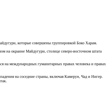
Майдугури, которые совершены группировкой Боко Харам.
нном на окраине Майдугури, столице северо-восточном штата
ься на международных гуманитарных правах человека и правах
ападения на соседние страны, включая Камерун, Чад и Нигер.
так.