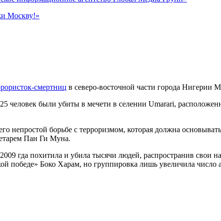
жи Москву!»
ррористок-смертниц
в северо-восточной части города Нигерии 
, 25 человек были убиты в мечети в селении Umarari, расположе
го непростой борьбе с терроризмом, которая должна основыват
ретарем Пан Ги Муна.
2009 гда похитила и убила тысячи людей, распространив свои н
кой победе» Боко Харам, но группировка лишь увеличила число а