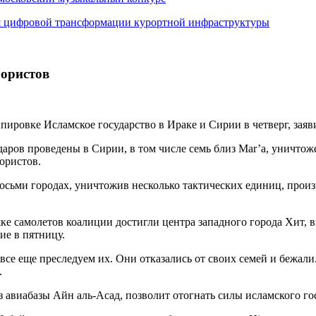
я цифровой трансформации курортной инфраструктуры
рористов
ировке Исламское государство в Ираке и Сирии в четверг, заяв
ударов проведены в Сирии, в том числе семь близ Mar’a, уничто
ористов.
восьми городах, уничтожив несколько тактических единиц, прои
ке самолетов коалиции достигли центра западного города Хит, 
ие в пятницу.
е еще преследуем их. Они отказались от своих семей и бежали. 
.
авиабазы Айн аль-Асад, позволит отогнать силы исламского госу