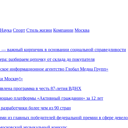
Наука
Спорт
Стиль жизни
Компании
Москва
» — важный кирпичик в основании социальной справедливости
ера: разбираем цепочку от склада до покупателя
ское информационное агентство Глобал Медиа Групп»
жи Москву!»
явлена программа в честь 87-летия ВДНХ
омощью платформы «Активный гражданин» за 12 лет
азработчики более чем из 90 стран
ми из главных победителей федеральной премии в сфере девел
 московский музыкальный конкурс