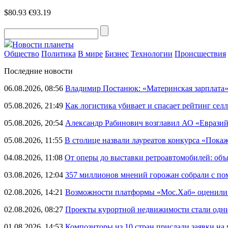
$80.93
€93.19
Новости планеты
Общество
Политика
В мире
Бизнес
Технологии
Происшествия
Последние новости
06.08.2026, 08:56
Владимир Постанюк: «Материнская зарплата
05.08.2026, 21:49
Как логистика убивает и спасает рейтинг селл
05.08.2026, 20:54
Александр Рабинович возглавил АО «Евразий
05.08.2026, 11:55
В столице назвали лауреатов конкурса «Пока
04.08.2026, 11:08
От оперы до выставки ретроавтомобилей: объ
03.08.2026, 12:04
357 миллионов мнений горожан собрали с п
02.08.2026, 14:21
Возможности платформы «Мос.Хаб» оценили р
02.08.2026, 08:27
Проекты курортной недвижимости стали одни
01.08.2026, 14:53
Композиторы из 10 стран прислали заявки на