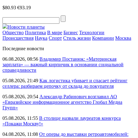
$80.93
€93.19
Новости планеты
Общество
Политика
В мире
Бизнес
Технологии
Происшествия
Наука
Спорт
Стиль жизни
Компании
Москва
Последние новости
06.08.2026, 08:56
Владимир Постанюк: «Материнская
зарплата» — важный кирпичик в основании социальной
справедливости
05.08.2026, 21:49
Как логистика убивает и спасает рейтинг
селлера: разбираем цепочку от склада до покупателя
05.08.2026, 20:54
Александр Рабинович возглавил АО
«Евразийское информационное агентство Глобал Медиа
Групп»
05.08.2026, 11:55
В столице назвали лауреатов конкурса
«Покажи Москву!»
04.08.2026, 11:08
От оперы до выставки ретроавтомобилей: