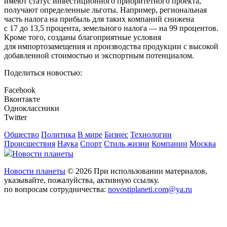
имеют статус инвестиционного приоритетного проекта,
получают определенные льготы. Например, региональная
часть налога на прибыль для таких компаний снижена
с 17 до 13,5 процента, земельного налога — на 99 процентов.
Кроме того, созданы благоприятные условия
для импортозамещения и производства продукции с высокой
добавленной стоимостью и экспортным потенциалом.
Поделиться новостью:
Facebook
Вконтакте
Одноклассники
Twitter
Общество
Политика
В мире
Бизнес
Технологии
Происшествия
Наука
Спорт
Стиль жизни
Компании
Москва
Новости планеты
Новости планеты
© 2026 При использовании материалов,
указывайте, пожалуйства, активную ссылку.
по вопросам сотрудничества:
novostiplaneti.com@ya.ru