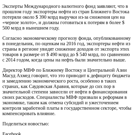
Эксперты Международного валютного фонд заявляют, что в
прошлом году экспортеры нефти из стран Ближнего Востока
потеряли около $ 390 млрд выручки из-за снижения цен на
«черное золото», и должны готовиться к потерям в более $
500 млрд в нынешнем году.
Согласно экономическому прогнозу фонда, опубликованному
в понедельник, по оценкам на 2016 год, экспортеры нефти из
страны в регионе увидят снижение доходов от экспорта этих
товаров в размере от $ 490 млрд до $ 540 млрд, по сравнению
с 2014 годом, когда цены на нефть были значительно выше.
Директор МВФ по Ближнему Востоку и Центральной Азии
Масуд Ахмед говорит, что это приводит к дефициту бюджета
и замедлению экономического роста, особенно в таких
странах, как Саудовская Аравия, которые до сих пор в
значительной степени зависели от нефти в финансирования
своих расходов. Специалисты МВФ призвали к реформам в
экономике, таким как отмена субсидий и ужесточением
контроля заработной платы в государственном секторе, чтобы
компенсировать влияние.
Поделиться новостью:
Facebook