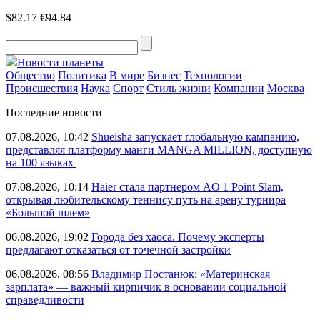
$82.17
€94.84
Новости планеты
Общество
Политика
В мире
Бизнес
Технологии
Происшествия
Наука
Спорт
Стиль жизни
Компании
Москва
Последние новости
07.08.2026, 10:42
Shueisha запускает глобальную кампанию,
представляя платформу манги MANGA MILLION, доступную
на 100 языках
07.08.2026, 10:14
Haier стала партнером AO 1 Point Slam,
открывая любительскому теннису путь на арену турнира
«Большой шлем»
06.08.2026, 19:02
Города без хаоса. Почему эксперты
предлагают отказаться от точечной застройки
06.08.2026, 08:56
Владимир Постанюк: «Материнская
зарплата» — важный кирпичик в основании социальной
справедливости