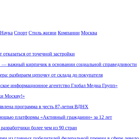
Наука
Спорт
Стиль жизни
Компании
Москва
т отказаться от точечной застройки
» — важный кирпичик в основании социальной справедливости
ера: разбираем цепочку от склада до покупателя
ское информационное агентство Глобал Медиа Групп»
жи Москву!»
явлена программа в честь 87-летия ВДНХ
омощью платформы «Активный гражданин» за 12 лет
азработчики более чем из 90 стран
ми из главных победителей федеральной премии в сфере девел