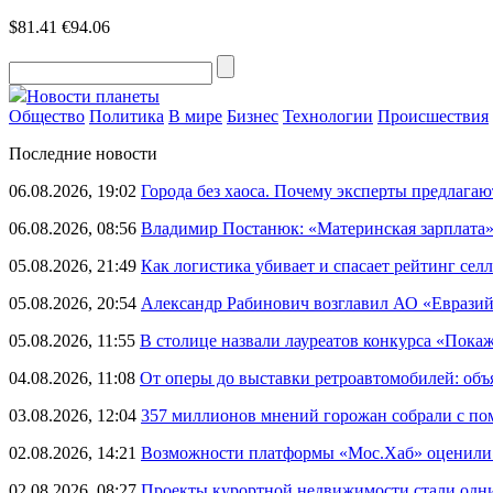
$81.41
€94.06
Новости планеты
Общество
Политика
В мире
Бизнес
Технологии
Происшествия
Последние новости
06.08.2026, 19:02
Города без хаоса. Почему эксперты предлагаю
06.08.2026, 08:56
Владимир Постанюк: «Материнская зарплата
05.08.2026, 21:49
Как логистика убивает и спасает рейтинг селл
05.08.2026, 20:54
Александр Рабинович возглавил АО «Евразий
05.08.2026, 11:55
В столице назвали лауреатов конкурса «Пока
04.08.2026, 11:08
От оперы до выставки ретроавтомобилей: объ
03.08.2026, 12:04
357 миллионов мнений горожан собрали с п
02.08.2026, 14:21
Возможности платформы «Мос.Хаб» оценили р
02.08.2026, 08:27
Проекты курортной недвижимости стали одни