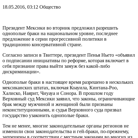
18.05.2016, 03:12
Общество
Президент Мексики во вторник предложил разрешить
однополые браки на национальном уровне, последнее
предложение в серии прогрессивной политики в
традиционно консервативной стране.
Согласно записи в Твиттере, президент Пенья Ньето «объявил
о подписании инициативы по реформе, которая включает в
себя признание права выйти замуж без какой-либо
дискриминации».
Однополые браки в настоящее время разрешено в нескольких
мексиканских штатах, включая Коауила, Кинтана-Роо,
Халиско, Наярит, Чиуауа и Сонора. В прошлом году
Верховный суд Мексики заявил, что законы, ограничивающие
брак между мужчиной и женщиной были признаны
неконституционными, и судья Верховного суда призвал
государство узаконить однополые браки.
Тем не менее, многие законодательные органы регионов не
изменили свои законодательства и гей-браки, по-прежнему,
запрещены в соответствии с местным законами во многих из