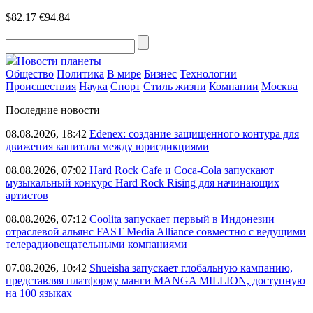
$82.17
€94.84
Новости планеты
Общество
Политика
В мире
Бизнес
Технологии
Происшествия
Наука
Спорт
Стиль жизни
Компании
Москва
Последние новости
08.08.2026, 18:42
Edenex: создание защищенного контура для
движения капитала между юрисдикциями
08.08.2026, 07:02
Hard Rock Cafe и Coca-Cola запускают
музыкальный конкурс Hard Rock Rising для начинающих
артистов
08.08.2026, 07:12
Coolita запускает первый в Индонезии
отраслевой альянс FAST Media Alliance совместно с ведущими
телерадиовещательными компаниями
07.08.2026, 10:42
Shueisha запускает глобальную кампанию,
представляя платформу манги MANGA MILLION, доступную
на 100 языках