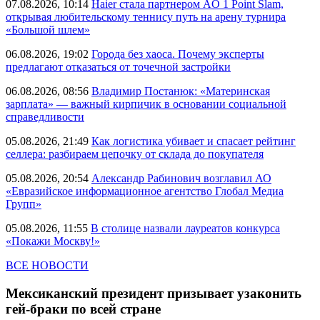
07.08.2026, 10:14
Haier стала партнером AO 1 Point Slam,
открывая любительскому теннису путь на арену турнира
«Большой шлем»
06.08.2026, 19:02
Города без хаоса. Почему эксперты
предлагают отказаться от точечной застройки
06.08.2026, 08:56
Владимир Постанюк: «Материнская
зарплата» — важный кирпичик в основании социальной
справедливости
05.08.2026, 21:49
Как логистика убивает и спасает рейтинг
селлера: разбираем цепочку от склада до покупателя
05.08.2026, 20:54
Александр Рабинович возглавил АО
«Евразийское информационное агентство Глобал Медиа
Групп»
05.08.2026, 11:55
В столице назвали лауреатов конкурса
«Покажи Москву!»
ВСЕ НОВОСТИ
Мексиканский президент призывает узаконить
гей-браки по всей стране