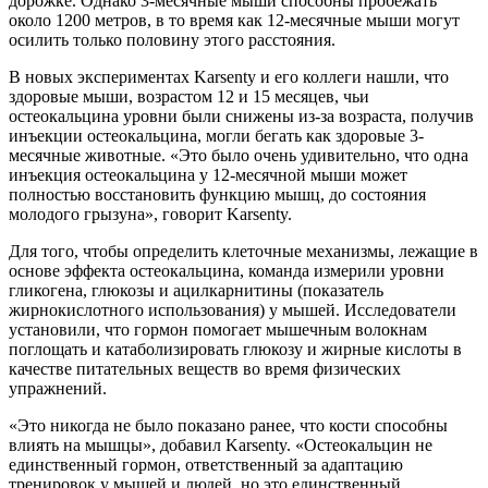
дорожке. Однако 3-месячные мыши способны пробежать
около 1200 метров, в то время как 12-месячные мыши могут
осилить только половину этого расстояния.
В новых экспериментах Karsenty и его коллеги нашли, что
здоровые мыши, возрастом 12 и 15 месяцев, чьи
остеокальцина уровни были снижены из-за возраста, получив
инъекции остеокальцина, могли бегать как здоровые 3-
месячные животные. «Это было очень удивительно, что одна
инъекция остеокальцина у 12-месячной мыши может
полностью восстановить функцию мышц, до состояния
молодого грызуна», говорит Karsenty.
Для того, чтобы определить клеточные механизмы, лежащие в
основе эффекта остеокальцина, команда измерили уровни
гликогена, глюкозы и ацилкарнитины (показатель
жирнокислотного использования) у мышей. Исследователи
установили, что гормон помогает мышечным волокнам
поглощать и катаболизировать глюкозу и жирные кислоты в
качестве питательных веществ во время физических
упражнений.
«Это никогда не было показано ранее, что кости способны
влиять на мышцы», добавил Karsenty. «Остеокальцин не
единственный гормон, ответственный за адаптацию
тренировок у мышей и людей, но это единственный