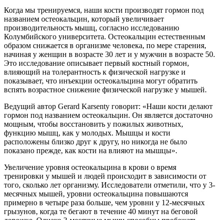
Когда мы тренируемся, наши кости производят гормон под
названием остеокальцин, который увеличивает
производительность мышц, согласно исследованию
Колумбийского университета. Остеокальцин естественным
образом снижается в организме человека, по мере старения,
начиная у женщин в возрасте 30 лет и у мужчин в возрасте 50.
Это исследование описывает первый костный гормон,
влияющий на толерантность к физической нагрузке и
показывает, что инъекции остеокальцина могут обратить
вспять возрастное снижение физической нагрузке у мышей.
Ведущий автор Gerard Karsenty говорит: «Наши кости делают
гормон под названием остеокальцин. Он является достаточно
мощным, чтобы восстановить у пожилых животных,
функцию мышц, как у молодых. Мышцы и кости
расположены близко друг к другу, но никогда не было
показано прежде, как кости на влияют на мышцы».
Увеличение уровня остеокальцина в крови о время
тренировки у мышей и людей происходит в зависимости от
того, сколько лет организму. Исследователи отметили, что у 3-
месячных мышей, уровни остеокальцина повышаются
примерно в четыре раза больше, чем уровни у 12-месячных
грызунов, когда те бегают в течение 40 минут на беговой