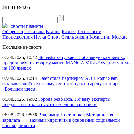
$81.41
€94.06
Новости планеты
Общество
Политика
В мире
Бизнес
Технологии
Происшествия
Наука
Спорт
Стиль жизни
Компании
Москва
Последние новости
07.08.2026, 10:42
Shueisha запускает глобальную кампанию,
представляя платформу манги MANGA MILLION, доступную
на 100 языках
07.08.2026, 10:14
Haier стала партнером AO 1 Point Slam,
открывая любительскому теннису путь на арену турнира
«Большой шлем»
06.08.2026, 19:02
Города без хаоса. Почему эксперты
предлагают отказаться от точечной застройки
06.08.2026, 08:56
Владимир Постанюк: «Материнская
зарплата» — важный кирпичик в основании социальной
справедливости