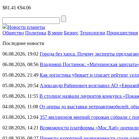
$81.41
€94.06
Новости планеты
Общество
Политика
В мире
Бизнес
Технологии
Происшествия
Последние новости
06.08.2026, 19:02
Города без хаоса. Почему эксперты предлагаю
06.08.2026, 08:56
Владимир Постанюк: «Материнская зарплата
05.08.2026, 21:49
Как логистика убивает и спасает рейтинг селл
05.08.2026, 20:54
Александр Рабинович возглавил АО «Евразий
05.08.2026, 11:55
В столице назвали лауреатов конкурса «Пока
04.08.2026, 11:08
От оперы до выставки ретроавтомобилей: объ
03.08.2026, 12:04
357 миллионов мнений горожан собрали с п
02.08.2026, 14:21
Возможности платформы «Мос.Хаб» оценили р
02.08.2026, 08:27
Проекты курортной недвижимости стали одни