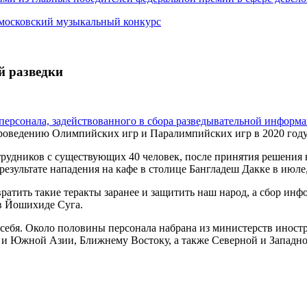
 московский музыкальный конкурс
й разведки
персонала, задействованного в сбора разведывательной информ
 проведению Олимпийских игр и Паралимпийских игр в 2020 году
рудников с существующих 40 человек, после принятия решения н
результате нападения на кафе в столице Бангладеш Дакке в июле
ратить такие теракты заранее и защитить наш народ, а сбор инф
в Йошихиде Суга.
 себя. Около половины персонала набрана из министерств иност
и Южной Азии, Ближнему Востоку, а также Северной и Западн