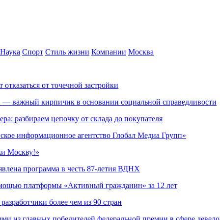
Наука
Спорт
Стиль жизни
Компании
Москва
т отказаться от точечной застройки
» — важный кирпичик в основании социальной справедливости
ера: разбираем цепочку от склада до покупателя
ское информационное агентство Глобал Медиа Групп»
жи Москву!»
явлена программа в честь 87-летия ВДНХ
омощью платформы «Активный гражданин» за 12 лет
азработчики более чем из 90 стран
ми из главных победителей федеральной премии в сфере девел