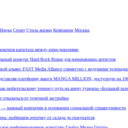
Наука
Спорт
Стиль жизни
Компании
Москва
движения капитала между юрисдикциями
альный конкурс Hard Rock Rising для начинающих артистов
левой альянс FAST Media Alliance совместно с ведущими телера
редставляя платформу манги MANGA MILLION, доступную на 10
ывая любительскому теннису путь на арену турнира «Большой шл
т отказаться от точечной застройки
» — важный кирпичик в основании социальной справедливости
ера: разбираем цепочку от склада до покупателя
ское информационное агентство Глобал Медиа Групп»