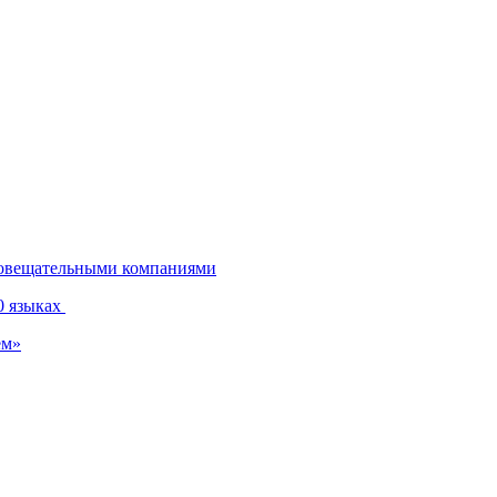
диовещательными компаниями
0 языках
ем»