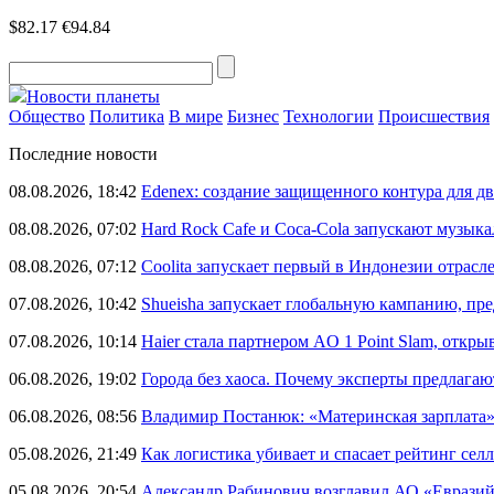
$82.17
€94.84
Новости планеты
Общество
Политика
В мире
Бизнес
Технологии
Происшествия
Последние новости
08.08.2026, 18:42
Edenex: создание защищенного контура для 
08.08.2026, 07:02
Hard Rock Cafe и Coca-Cola запускают музык
08.08.2026, 07:12
Coolita запускает первый в Индонезии отрас
07.08.2026, 10:42
Shueisha запускает глобальную кампанию, п
07.08.2026, 10:14
Haier стала партнером AO 1 Point Slam, откр
06.08.2026, 19:02
Города без хаоса. Почему эксперты предлагаю
06.08.2026, 08:56
Владимир Постанюк: «Материнская зарплата
05.08.2026, 21:49
Как логистика убивает и спасает рейтинг селл
05.08.2026, 20:54
Александр Рабинович возглавил АО «Евразий