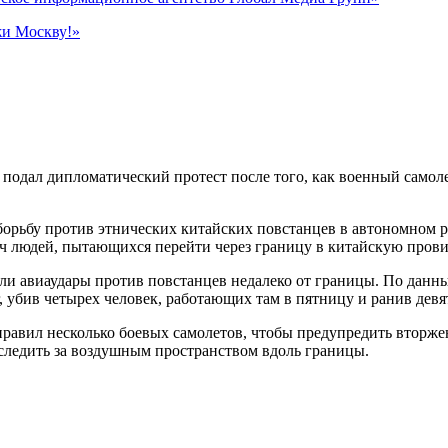
жи Москву!»
подал дипломатический протест после того, как военный самоле
орьбу против этнических китайских повстанцев в автономном р
яч людей, пытающихся перейти через границу в китайскую про
 авиаудары против повстанцев недалеко от границы. По данным
 убив четырех человек, работающих там в пятницу и ранив девят
тправил несколько боевых самолетов, чтобы предупредить втор
 следить за воздушным пространством вдоль границы.