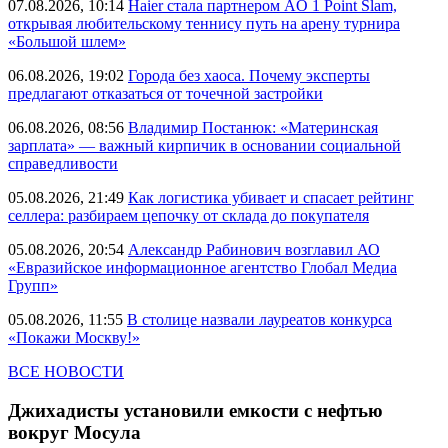
07.08.2026, 10:14
Haier стала партнером AO 1 Point Slam,
открывая любительскому теннису путь на арену турнира
«Большой шлем»
06.08.2026, 19:02
Города без хаоса. Почему эксперты
предлагают отказаться от точечной застройки
06.08.2026, 08:56
Владимир Постанюк: «Материнская
зарплата» — важный кирпичик в основании социальной
справедливости
05.08.2026, 21:49
Как логистика убивает и спасает рейтинг
селлера: разбираем цепочку от склада до покупателя
05.08.2026, 20:54
Александр Рабинович возглавил АО
«Евразийское информационное агентство Глобал Медиа
Групп»
05.08.2026, 11:55
В столице назвали лауреатов конкурса
«Покажи Москву!»
ВСЕ НОВОСТИ
Джихадисты установили емкости с нефтью
вокруг Мосула