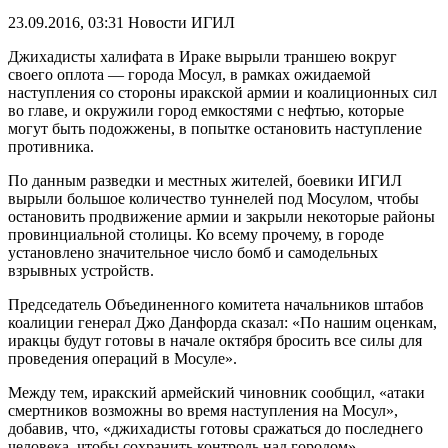
23.09.2016, 03:31
Новости ИГИЛ
Джихадисты халифата в Ираке вырыли траншею вокруг
своего оплота — города Мосул, в рамках ожидаемой
наступления со стороны иракской армии и коалиционных сил
во главе, и окружили город емкостями с нефтью, которые
могут быть подожжены, в попытке остановить наступление
противника.
По данным разведки и местных жителей, боевики ИГИЛ
вырыли большое количество туннелей под Мосулом, чтобы
остановить продвижение армии и закрыли некоторые районы
провинциальной столицы. Ко всему прочему, в городе
установлено значительное число бомб и самодельных
взрывных устройств.
Председатель Объединенного комитета начальников штабов
коалиции генерал Джо Данфорда сказал: «По нашим оценкам,
иракцы будут готовы в начале октября бросить все силы для
проведения операций в Мосуле».
Между тем, иракский армейский чиновник сообщил, «атаки
смертников возможны во время наступления на Мосул»,
добавив, что, «джихадисты готовы сражаться до последнего
человека, чтобы сохранить контроль над городом».