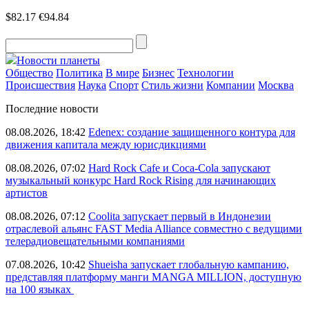
$82.17
€94.84
Новости планеты
Общество
Политика
В мире
Бизнес
Технологии
Происшествия
Наука
Спорт
Стиль жизни
Компании
Москва
Последние новости
08.08.2026, 18:42
Edenex: создание защищенного контура для
движения капитала между юрисдикциями
08.08.2026, 07:02
Hard Rock Cafe и Coca-Cola запускают
музыкальный конкурс Hard Rock Rising для начинающих
артистов
08.08.2026, 07:12
Coolita запускает первый в Индонезии
отраслевой альянс FAST Media Alliance совместно с ведущими
телерадиовещательными компаниями
07.08.2026, 10:42
Shueisha запускает глобальную кампанию,
представляя платформу манги MANGA MILLION, доступную
на 100 языках