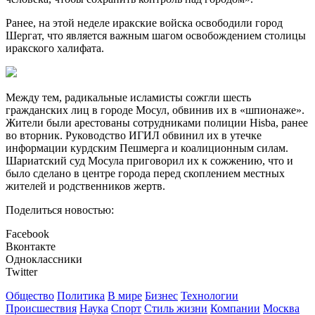
Ранее, на этой неделе иракские войска освободили город
Шергат, что является важным шагом освобождением столицы
иракского халифата.
Между тем, радикальные исламисты сожгли шесть
гражданских лиц в городе Мосул, обвинив их в «шпионаже».
Жители были арестованы сотрудниками полиции Hisba, ранее
во вторник. Руководство ИГИЛ обвинил их в утечке
информации курдским Пешмерга и коалиционным силам.
Шариатский суд Мосула приговорил их к сожжению, что и
было сделано в центре города перед скоплением местных
жителей и родственников жертв.
Поделиться новостью:
Facebook
Вконтакте
Одноклассники
Twitter
Общество
Политика
В мире
Бизнес
Технологии
Происшествия
Наука
Спорт
Стиль жизни
Компании
Москва