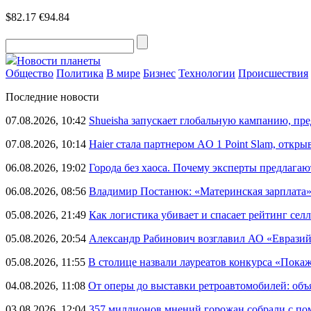
$82.17
€94.84
Новости планеты
Общество
Политика
В мире
Бизнес
Технологии
Происшествия
Последние новости
07.08.2026, 10:42
Shueisha запускает глобальную кампанию, п
07.08.2026, 10:14
Haier стала партнером AO 1 Point Slam, откр
06.08.2026, 19:02
Города без хаоса. Почему эксперты предлагаю
06.08.2026, 08:56
Владимир Постанюк: «Материнская зарплата
05.08.2026, 21:49
Как логистика убивает и спасает рейтинг селл
05.08.2026, 20:54
Александр Рабинович возглавил АО «Евразий
05.08.2026, 11:55
В столице назвали лауреатов конкурса «Пока
04.08.2026, 11:08
От оперы до выставки ретроавтомобилей: объ
03.08.2026, 12:04
357 миллионов мнений горожан собрали с п