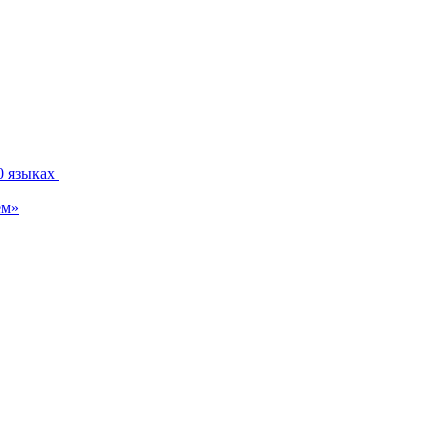
0 языках
ем»