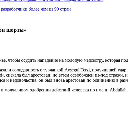
азработчики более чем из 90 стран
мои шорты»
е, чтобы осудить нападение на молодую медсестру, которая подве
или солидарность с турчанкой Aysegul Terzi, получившей удар 
й, сначала был арестован, но затем освобожден из-под стражи, н
са и недовольства, он был вновь арестован по обвинению в раз
 молчаливом одобрении действий человека по имени Abdullah Ca