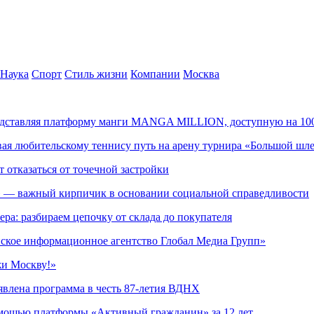
Наука
Спорт
Стиль жизни
Компании
Москва
редставляя платформу манги MANGA MILLION, доступную на 10
ывая любительскому теннису путь на арену турнира «Большой шл
т отказаться от точечной застройки
» — важный кирпичик в основании социальной справедливости
ера: разбираем цепочку от склада до покупателя
ское информационное агентство Глобал Медиа Групп»
жи Москву!»
явлена программа в честь 87-летия ВДНХ
омощью платформы «Активный гражданин» за 12 лет