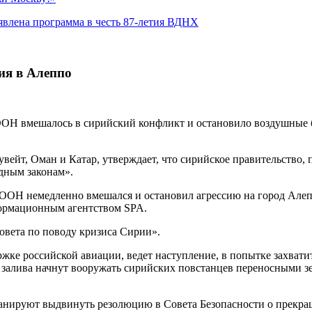
явлена программа в честь 87-летия ВДНХ
ия в Алеппо
о ООН вмешалось в сирийский конфликт и остановило воздушные
ейт, Оман и Катар, утверждает, что сирийское правительство, 
дным законам».
 ООН немедленно вмешался и остановил агрессию на город Алеп
формационным агентством SPA.
вета по поводу кризиса Сирии».
ржке российской авиации, ведет наступление, в попытке захва
го залива начнут вооружать сирийских повстанцев переносными
анируют выдвинуть резолюцию в Совета Безопасности о прекраще