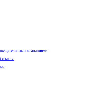
диовещательными компаниями
0 языках
ем»