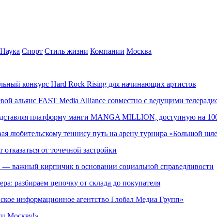
Наука
Спорт
Стиль жизни
Компании
Москва
альный конкурс Hard Rock Rising для начинающих артистов
левой альянс FAST Media Alliance совместно с ведущими телера
редставляя платформу манги MANGA MILLION, доступную на 10
ывая любительскому теннису путь на арену турнира «Большой шл
т отказаться от точечной застройки
» — важный кирпичик в основании социальной справедливости
ера: разбираем цепочку от склада до покупателя
ское информационное агентство Глобал Медиа Групп»
жи Москву!»