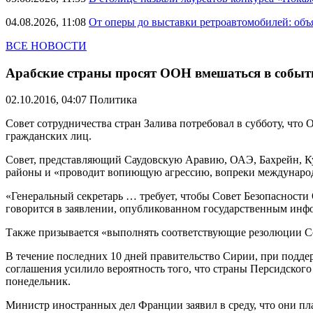
04.08.2026, 11:08
От оперы до выставки ретроавтомобилей: объ
ВСЕ НОВОСТИ
Арабские страны просят ООН вмешаться в событ
02.10.2016, 04:07
Политика
Совет сотрудничества стран Залива потребовал в субботу, чт
гражданских лиц.
Совет, представляющий Саудовскую Аравию, ОАЭ, Бахрейн, Кув
районы и «проводит вопиющую агрессию, вопреки междунаро
«Генеральный секретарь … требует, чтобы Совет Безопасности
говорится в заявлении, опубликованном государственным ин
Также призывается «выполнять соответствующие резолюции Со
В течение последних 10 дней правительство Сирии, при подде
соглашения усилило вероятность того, что страны Персидско
понедельник.
Министр иностранных дел Франции заявил в среду, что они пл