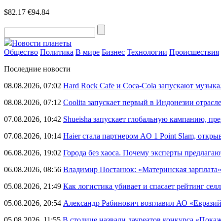
$82.17
€94.84
Новости планеты
Общество
Политика
В мире
Бизнес
Технологии
Происшествия
Последние новости
08.08.2026, 07:02
Hard Rock Cafe и Coca-Cola запускают музык
08.08.2026, 07:12
Coolita запускает первый в Индонезии отрас
07.08.2026, 10:42
Shueisha запускает глобальную кампанию, п
07.08.2026, 10:14
Haier стала партнером AO 1 Point Slam, откр
06.08.2026, 19:02
Города без хаоса. Почему эксперты предлагаю
06.08.2026, 08:56
Владимир Постанюк: «Материнская зарплата
05.08.2026, 21:49
Как логистика убивает и спасает рейтинг селл
05.08.2026, 20:54
Александр Рабинович возглавил АО «Евразий
05.08.2026, 11:55
В столице назвали лауреатов конкурса «Пока