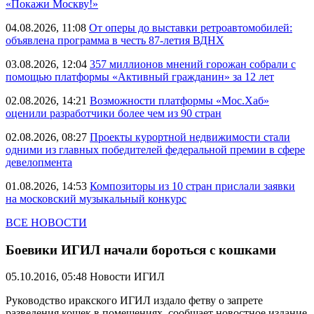
«Покажи Москву!»
04.08.2026, 11:08
От оперы до выставки ретроавтомобилей:
объявлена программа в честь 87-летия ВДНХ
03.08.2026, 12:04
357 миллионов мнений горожан собрали с
помощью платформы «Активный гражданин» за 12 лет
02.08.2026, 14:21
Возможности платформы «Мос.Хаб»
оценили разработчики более чем из 90 стран
02.08.2026, 08:27
Проекты курортной недвижимости стали
одними из главных победителей федеральной премии в сфере
девелопмента
01.08.2026, 14:53
Композиторы из 10 стран прислали заявки
на московский музыкальный конкурс
ВСЕ НОВОСТИ
Боевики ИГИЛ начали бороться с кошками
05.10.2016, 05:48
Новости ИГИЛ
Руководство иракского ИГИЛ издало фетву о запрете
разведения кошек в помещениях, сообщает новостное издание