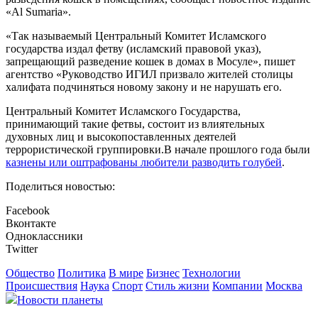
«Al Sumaria».
«Так называемый Центральный Комитет Исламского
государства издал фетву (исламский правовой указ),
запрещающий разведение кошек в домах в Мосуле», пишет
агентство «Руководство ИГИЛ призвало жителей столицы
халифата подчиняться новому закону и не нарушать его.
Центральный Комитет Исламского Государства,
принимающий такие фетвы, состоит из влиятельных
духовных лиц и высокопоставленных деятелей
террористической группировки.В начале прошлого года были
казнены или оштрафованы любители разводить голубей
.
Поделиться новостью:
Facebook
Вконтакте
Одноклассники
Twitter
Общество
Политика
В мире
Бизнес
Технологии
Происшествия
Наука
Спорт
Стиль жизни
Компании
Москва
Новости планеты