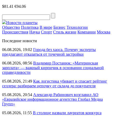
$81.41
€94.06
Новости планеты
Общество
Политика
В мире
Бизнес
Технологии
Происшествия
Наука
Спорт
Стиль жизни
Компании
Москва
Последние новости
06.08.2026, 19:02
Города без хаоса. Почему эксперты
предлагают отказаться от точечной застройки
06.08.2026, 08:56
Владимир Постанюк: «Материнская
зарплата» — важный кирпичик в основании социальной
справедливости
05.08.2026, 21:49
Как логистика убивает и спасает рейтинг
селлера: разбираем цепочку от склада до покупателя
05.08.2026, 20:54
Александр Рабинович возглавил АО
«Евразийское информационное агентство Глобал Медиа
Групп»
05.08.2026, 11:55
В столице назвали лауреатов конкурса