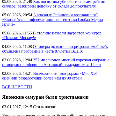
05.08.2026, 21:49
Как логистика убивает и спасает рейтинг
селлера: разбираем цепочку от склада до покупателя
05.08.2026, 20:54
Александр Рабинович возглавил АО
«Евразийское информационное агентство Глобал Медиа
Групп»
05.08.2026, 11:55
В столице назвали лауреатов конкурса
«Покажи Москву!»
04.08.2026, 11:08
От оперы до выставки ретроавтомобилей:
объявлена программа в честь 87-летия ВДНХ
03.08.2026, 12:04
357 миллионов мнений горожан собрали с
помощью платформы «Активный гражданин» за 12 лет
02.08.2026, 14:21
Возможности платформы «Мос.Хаб»
оценили разработчики более чем из 90 стран
ВСЕ НОВОСТИ
Японские самураи были христианами
03.01.2017, 12:15
Стиль жизни
Японские самураи, возможно, были тайными христианами,