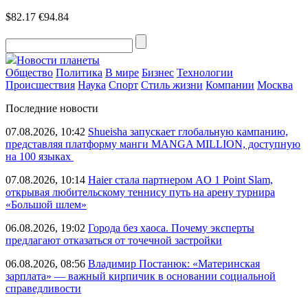
$82.17
€94.84
Новости планеты
Общество
Политика
В мире
Бизнес
Технологии
Происшествия
Наука
Спорт
Стиль жизни
Компании
Москва
Последние новости
07.08.2026, 10:42
Shueisha запускает глобальную кампанию,
представляя платформу манги MANGA MILLION, доступную
на 100 языках
07.08.2026, 10:14
Haier стала партнером AO 1 Point Slam,
открывая любительскому теннису путь на арену турнира
«Большой шлем»
06.08.2026, 19:02
Города без хаоса. Почему эксперты
предлагают отказаться от точечной застройки
06.08.2026, 08:56
Владимир Постанюк: «Материнская
зарплата» — важный кирпичик в основании социальной
справедливости