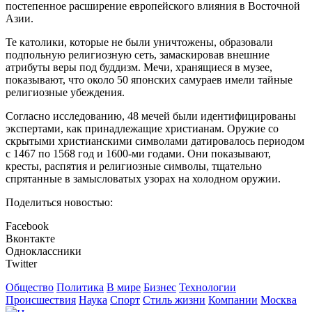
постепенное расширение европейского влияния в Восточной
Азии.
Те католики, которые не были уничтожены, образовали
подпольную религиозную сеть, замаскировав внешние
атрибуты веры под буддизм. Мечи, хранящиеся в музее,
показывают, что около 50 японских самураев имели тайные
религиозные убеждения.
Согласно исследованию, 48 мечей были идентифицированы
экспертами, как принадлежащие христианам. Оружие со
скрытыми христианскими символами датировалось периодом
с 1467 по 1568 год и 1600-ми годами. Они показывают,
кресты, распятия и религиозные символы, тщательно
спрятанные в замысловатых узорах на холодном оружии.
Поделиться новостью:
Facebook
Вконтакте
Одноклассники
Twitter
Общество
Политика
В мире
Бизнес
Технологии
Происшествия
Наука
Спорт
Стиль жизни
Компании
Москва