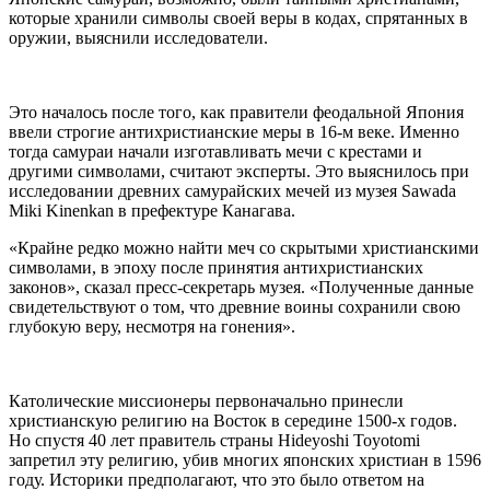
которые хранили символы своей веры в кодах, спрятанных в
оружии, выяснили исследователи.
Это началось после того, как правители феодальной Япония
ввели строгие антихристианские меры в 16-м веке. Именно
тогда самураи начали изготавливать мечи с крестами и
другими символами, считают эксперты. Это выяснилось при
исследовании древних самурайских мечей из музея Sawada
Miki Kinenkan в префектуре Канагава.
«Крайне редко можно найти меч со скрытыми христианскими
символами, в эпоху после принятия антихристианских
законов», сказал пресс-секретарь музея. «Полученные данные
свидетельствуют о том, что древние воины сохранили свою
глубокую веру, несмотря на гонения».
Католические миссионеры первоначально принесли
христианскую религию на Восток в середине 1500-х годов.
Но спустя 40 лет правитель страны Hideyoshi Toyotomi
запретил эту религию, убив многих японских христиан в 1596
году. Историки предполагают, что это было ответом на