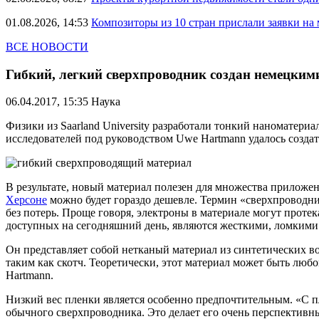
01.08.2026, 14:53
Композиторы из 10 стран прислали заявки на
ВСЕ НОВОСТИ
Гибкий, легкий сверхпроводник создан немецки
06.04.2017, 15:35
Наука
Физики из Saarland University разработали тонкий наноматери
исследователей под руководством Uwe Hartmann удалось создат
В результате, новый материал полезен для множества приложе
Херсоне
можно будет гораздо дешевле. Термин «сверхпроводник
без потерь. Проще говоря, электроны в материале могут прот
доступных на сегодняшний день, являются жесткими, ломкими 
Он представляет собой нетканый материал из синтетических 
таким как скотч. Теоретически, этот материал может быть люб
Hartmann.
Низкий вес пленки является особенно предпочтительным. «С пл
обычного сверхпроводника. Это делает его очень перспективны