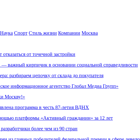
Наука
Спорт
Стиль жизни
Компании
Москва
т отказаться от точечной застройки
» — важный кирпичик в основании социальной справедливости
ера: разбираем цепочку от склада до покупателя
ское информационное агентство Глобал Медиа Групп»
жи Москву!»
явлена программа в честь 87-летия ВДНХ
омощью платформы «Активный гражданин» за 12 лет
азработчики более чем из 90 стран
ми из главных победителей федеральной премии в сфере девел