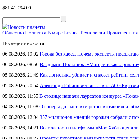
$81.41
€94.06
Новости планеты
Общество
Политика
В мире
Бизнес
Технологии
Происшествия
Последние новости
06.08.2026, 19:02
Города без хаоса. Почему эксперты предлагаю
06.08.2026, 08:56
Владимир Постанюк: «Материнская зарплата
05.08.2026, 21:49
Как логистика убивает и спасает рейтинг селл
05.08.2026, 20:54
Александр Рабинович возглавил АО «Евразий
05.08.2026, 11:55
В столице назвали лауреатов конкурса «Пока
04.08.2026, 11:08
От оперы до выставки ретроавтомобилей: объ
03.08.2026, 12:04
357 миллионов мнений горожан собрали с п
02.08.2026, 14:21
Возможности платформы «Мос.Хаб» оценили р
02.08.2026, 08:27
Проекты курортной недвижимости стали одни