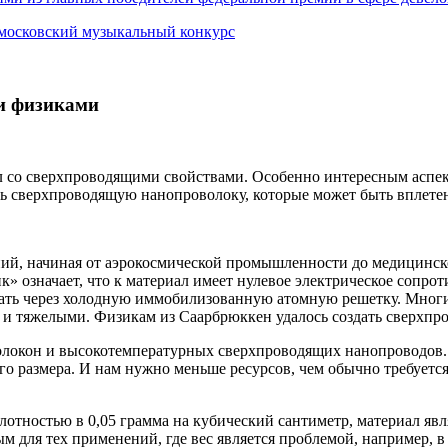
 московский музыкальный конкурс
ми физиками
ал со сверхпроводящими свойствами. Особенно интересным аспек
ь сверхпроводящую нанопроволоку, которые может быть вплетена
ний, начиная от аэрокосмической промышленности до медицинск
» означает, что к материал имеет нулевое электрическое сопрот
екать через холодную иммобилизованную атомную решетку. Мног
и тяжелыми. Физикам из Саарбрюккен удалось создать сверхпро
волокон и высокотемпературных сверхпроводящих нанопроводов.
ого размера. И нам нужно меньше ресурсов, чем обычно требуетс
отностью в 0,05 грамма на кубический сантиметр, материал явля
м для тех применений, где вес является проблемой, например, 