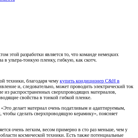
том этой разработки является то, что команде немецких
 в ультра-тонкую пленку, гибкую, как скотч.
ой техники, благодаря чему
купить кондиционер C&H в
ивление и, следовательно, может проводить электрический ток
ие из распространенных сверхпроводящих материалов,
водящие свойства в тонкой гибкой пленке.
 «Это делает материал очень податливым и адаптируемым,
я, чтобы сделать сверхпроводящую керамику», поясняет
ется очень легким, весом примерно в сто раз меньше, чем у
в области космической техники. Есть также потенциальные