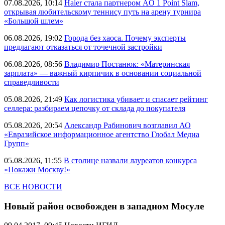
07.08.2026, 10:14
Haier стала партнером AO 1 Point Slam,
открывая любительскому теннису путь на арену турнира
«Большой шлем»
06.08.2026, 19:02
Города без хаоса. Почему эксперты
предлагают отказаться от точечной застройки
06.08.2026, 08:56
Владимир Постанюк: «Материнская
зарплата» — важный кирпичик в основании социальной
справедливости
05.08.2026, 21:49
Как логистика убивает и спасает рейтинг
селлера: разбираем цепочку от склада до покупателя
05.08.2026, 20:54
Александр Рабинович возглавил АО
«Евразийское информационное агентство Глобал Медиа
Групп»
05.08.2026, 11:55
В столице назвали лауреатов конкурса
«Покажи Москву!»
ВСЕ НОВОСТИ
Новый район освобожден в западном Мосуле