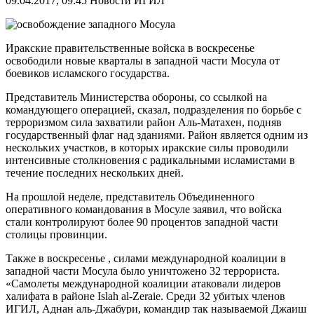
09.04.2017, 09:45
Новости ИГИЛ
Иракские правительственные войска в воскресенье
освободили новые кварталы в западной части Мосула от
боевиков исламского государства.
Представитель Министерства обороны, со ссылкой на
командующего операцией, сказал, подразделения по борьбе с
терроризмом сила захватили район Аль-Матахен, подняв
государственный флаг над зданиями. Район является одним из
нескольких участков, в которых иракские силы проводили
интенсивные столкновения с радикальными исламистами в
течение последних нескольких дней.
На прошлой неделе, представитель Объединенного
оперативного командования в Мосуле заявил, что войска
стали контролируют более 90 процентов западной части
столицы провинции.
Также в воскресенье , силами международной коалиции в
западной части Мосула было уничтожено 32 террориста.
«Самолеты международной коалиции атаковали лидеров
халифата в районе Islah al-Zeraie. Среди 32 убитых членов
ИГИЛ, Аднан аль-Джабури, командир так называемой Джаиш