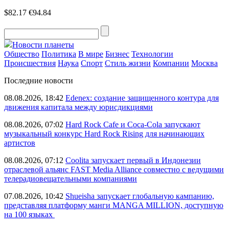
$82.17
€94.84
Новости планеты
Общество
Политика
В мире
Бизнес
Технологии
Происшествия
Наука
Спорт
Стиль жизни
Компании
Москва
Последние новости
08.08.2026, 18:42
Edenex: создание защищенного контура для
движения капитала между юрисдикциями
08.08.2026, 07:02
Hard Rock Cafe и Coca-Cola запускают
музыкальный конкурс Hard Rock Rising для начинающих
артистов
08.08.2026, 07:12
Coolita запускает первый в Индонезии
отраслевой альянс FAST Media Alliance совместно с ведущими
телерадиовещательными компаниями
07.08.2026, 10:42
Shueisha запускает глобальную кампанию,
представляя платформу манги MANGA MILLION, доступную
на 100 языках