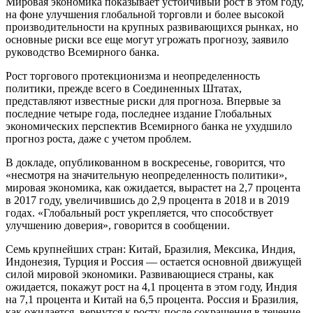
Мировая экономика показывает устойчивый рост в этом году,
на фоне улучшения глобальной торговли и более высокой
производительности на крупных развивающихся рынках, но
основные риски все еще могут угрожать прогнозу, заявило
руководство Всемирного банка.
Рост торгового протекционизма и неопределенность
политики, прежде всего в Соединенных Штатах,
представляют известные риски для прогноза. Впервые за
последние четыре года, последнее издание Глобальных
экономических перспектив Всемирного банка не ухудшило
прогноз роста, даже с учетом проблем.
В докладе, опубликованном в воскресенье, говорится, что
«несмотря на значительную неопределенность политики»,
мировая экономика, как ожидается, вырастет на 2,7 процента
в 2017 году, увеличившись до 2,9 процента в 2018 и в 2019
годах. «Глобальный рост укрепляется, что способствует
улучшению доверия», говорится в сообщении.
Семь крупнейших стран: Китай, Бразилия, Мексика, Индия,
Индонезия, Турция и Россия — остается основной движущей
силой мировой экономики. Развивающиеся страны, как
ожидается, покажут рост на 4,1 процента в этом году, Индия
на 7,1 процента и Китай на 6,5 процента. Россия и Бразилия,
как ожидается, вернутся к росту, после сокращения в течение