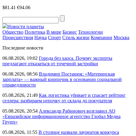
$81.41
€94.06
Новости планеты
Общество
Политика
В мире
Бизнес
Технологии
Происшествия
Наука
Спорт
Стиль жизни
Компании
Москва
Последние новости
06.08.2026, 19:02
Города без хаоса. Почему эксперты
предлагают отказаться от точечной застройки
06.08.2026, 08:56
Владимир Постанюк: «Материнская
зарплата» — важный кирпичик в основании социальной
справедливости
05.08.2026, 21:49
Как логистика убивает и спасает рейтинг
селлера: разбираем цепочку от склада до покупателя
05.08.2026, 20:54
Александр Рабинович возглавил АО
«Евразийское информационное агентство Глобал Медиа
Групп»
05.08.2026, 11:55
В столице назвали лауреатов конкурса