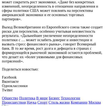
может сократить рост экономики. «Даже без конкретных
изменений, неопределенность в отношении направления и
сферы политики США может повлиять на перспективы
американской экономики и ее основных торговых
партнеров».
Выход Великобритании из Европейского союза также создает
риски для перспектив, особенно учитывая неизвестность
результата. «Дальнейшее увеличение неопределенности
политики с … может ослабить доверие и инвестиции и
вызвать стресс финансового рынка», говорит Всемирный
банк. В то же время, рост долга и дефицита в странах с
формирующейся рыночной экономикой остаются проблемой,
что делает их «более уязвимыми для финансовых
потрясений».
Поделиться новостью:
Facebook
Вконтакте
Одноклассники
Twitter
Общество
Политика
В мире
Бизнес
Технологии
Происшествия
Наука
Спорт
Стиль жизни
Компании
Москва