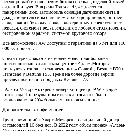
регулировкой и подогревом боковых зеркал, отделкой кожей
сидений и руля. В версии Transcend уже доступен
панорамный люк, автомобиль оснащен датчиками света и
дождя, водительским сидением с электроприводом, опцией
складывания боковых зеркал, электронным переключением
передач, системой предупреждения о лобовом столкновении,
беспроводной зарядкой, системой кругового обзора.
Все автомобили FAW доступны с гарантией на 5 лет или 100
000 км пробега.
Среди первых заказов на новые модели наибольшей
популярностью в дилерском центре «Аларм-Моторс»
пользуются топовые комплектации – Control у Bestune B70 и
Transcend у Bestune T55. Тренд на более дорогие версии
прослеживается и в продажах Bestune T77.
«Аларм-Моторс» открыла дилерский центр FAW в марте
этого года. По результатам июля в автосалоне было
реализовано на 20% больше машин, чем в июне.
Дополнительная информация:
Группа компаний «Аларм-Моторс» – официальный дилер
автомобилей 16 брендов. В 2022 году объем продаж «Аларм-
Моторс» составил 7272 новых легковых, коммерческих