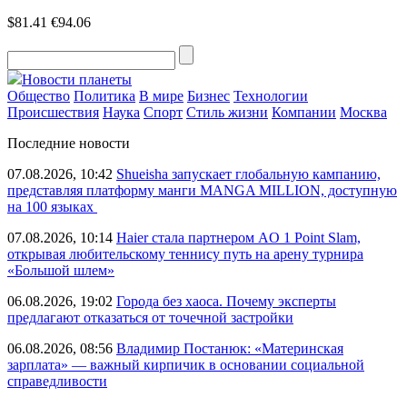
$81.41
€94.06
Новости планеты
Общество
Политика
В мире
Бизнес
Технологии
Происшествия
Наука
Спорт
Стиль жизни
Компании
Москва
Последние новости
07.08.2026, 10:42
Shueisha запускает глобальную кампанию,
представляя платформу манги MANGA MILLION, доступную
на 100 языках
07.08.2026, 10:14
Haier стала партнером AO 1 Point Slam,
открывая любительскому теннису путь на арену турнира
«Большой шлем»
06.08.2026, 19:02
Города без хаоса. Почему эксперты
предлагают отказаться от точечной застройки
06.08.2026, 08:56
Владимир Постанюк: «Материнская
зарплата» — важный кирпичик в основании социальной
справедливости