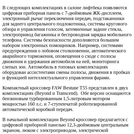
В следующих комплектациях в салоне лифтбека появляются
цифровая приборная панель с 7-дюймовым ЖК-дисплеем,
электронный рычаг переключения передач, подстаканники
для заднего центрального подлокотника, системы кругового
обзора и управления голосом, затемненные задние стекла,
электропривод багажника и беспроводная зарядка мобильного
телефона. Системы безопасности дополняются большим
набором электронных помощников. Например, системами
предупреждения о лобовом столкновении, автоматического
аварийного торможения, оповещения о сходе с полосы
движения и удержания автомобиля на ней, мониторинга
слепых зон. Автомобиль в топовых комплектациях
оборудован ассистентами смены полосы, движения в пробках
и функцией интеллектуального управления фарами.
Компактный кроссовер FAW Bestune T55 представлен в двух
комплектациях (Beyond и Transcend). Обе версии оснащаются
бензиновым турбированным 1,5-литровым мотором
мощностью 160 л.с. и 7-ступенчатой роботизированной
автоматической коробкой передач.
В начальной комплектации Beyond кроссовер предлагается с
цифровой приборной панелью 12,3-дюймовым центральным
экраном, люком с электроприводом, электрической