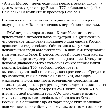
«Аларм-Моторс» тремя моделями вместо прежней одной – к
флагманскому кроссоверу Bestune T77 добавились лифтбек
Bestune B70 и компактный кроссовер Bestune T55.
Новинки позволят нарастить продажи марки во втором
полугодии на 80% по отношению к первой половине года.
— FAW недавно отпраздновал в Китае 70-летие своего
присутствия в автомобильном индустрии. Не удивительно,
что серьезное расширение модельного ряда марки в России
пришлось на год ее юбилея. Обе новинки могут стать
популярными среди автолюбителей. Bestune B70 представлен
в сегменте лифтбеков D-класса, который после ухода многих
брендов по-прежнему ограничен в предложении. К тому же в
ценовом диапазоне этого автомобиля сейчас сложно найти
аналоги. Bestune T55, наоборот, дебютирует в
высококонкурентной нише городских кроссоверов. Среди его
преимуществ, как и в случае с Bestune B70, мы видим
максимальную оснащенность различными современными
smart-опциями, — говорит руководитель отдела продаж новых
автомобилей «Аларм-Моторс FAW» Никита Козлов. – По
итогам первой половины года FAW уже входит в десятку
самых популярных автомобильных брендов из Китая в
России. И в ближайшее время марка продолжит наращивать
присутствие на российском рынке. Так, осенью мы ожидаем