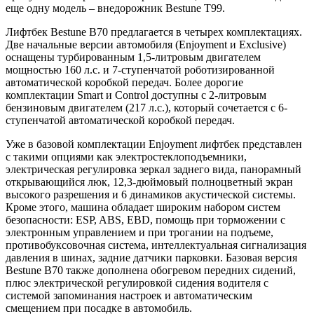
еще одну модель – внедорожник Bestune T99.
Лифтбек Bestune B70 предлагается в четырех комплектациях.
Две начальные версии автомобиля (Enjoyment и Exclusive)
оснащены турбированным 1,5-литровым двигателем
мощностью 160 л.с. и 7-ступенчатой роботизированной
автоматической коробкой передач. Более дорогие
комплектации Smart и Control доступны с 2-литровым
бензиновым двигателем (217 л.с.), который сочетается с 6-
ступенчатой автоматической коробкой передач.
Уже в базовой комплектации Enjoyment лифтбек представлен
с такими опциями как электростеклоподъемники,
электрическая регулировка зеркал заднего вида, панорамный
открывающийся люк, 12,3-дюймовый полноцветный экран
высокого разрешения и 6 динамиков акустической системы.
Кроме этого, машина обладает широким набором систем
безопасности: ESP, ABS, EBD, помощь при торможении с
электронным управлением и при трогании на подъеме,
противобуксовочная система, интеллектуальная сигнализация
давления в шинах, задние датчики парковки. Базовая версия
Bestune B70 также дополнена обогревом передних сидений,
плюс электрической регулировкой сидения водителя с
системой запоминания настроек и автоматическим
смещением при посадке в автомобиль.