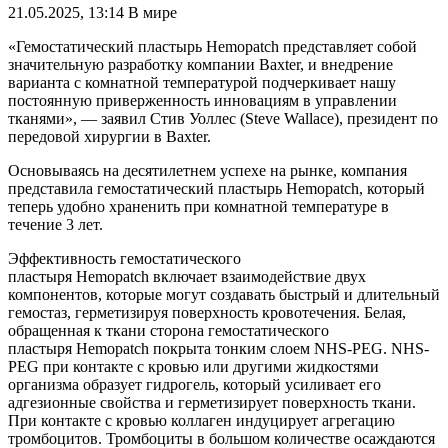
21.05.2025, 13:14
В мире
«Гемостатический пластырь Hemopatch представляет собой
значительную разработку компании Baxter, и внедрение
варианта с комнатной температурой подчеркивает нашу
постоянную приверженность инновациям в управлении
тканями», — заявил Стив Уоллес (Steve Wallace), президент по
передовой хирургии в Baxter.
Основываясь на десятилетнем успехе на рынке, компания
представила гемостатический пластырь Hemopatch, который
теперь удобно храненить при комнатной температуре в
течение 3 лет.
Эффективность гемостатического
пластыря Hemopatch включает взаимодействие двух
компонентов, которые могут создавать быстрый и длительный
гемостаз, герметизируя поверхность кровотечения. Белая,
обращенная к ткани сторона гемостатического
пластыря Hemopatch покрыта тонким слоем NHS-PEG. NHS-
PEG при контакте с кровью или другими жидкостями
организма образует гидрогель, который усиливает его
адгезионные свойства и герметизирует поверхность ткани.
При контакте с кровью коллаген индуцирует агрегацию
тромбоцитов. Тромбоциты в большом количестве осаждаются