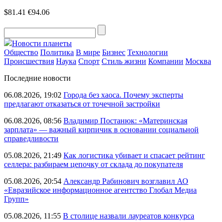
$81.41
€94.06
Новости планеты
Общество
Политика
В мире
Бизнес
Технологии
Происшествия
Наука
Спорт
Стиль жизни
Компании
Москва
Последние новости
06.08.2026, 19:02
Города без хаоса. Почему эксперты
предлагают отказаться от точечной застройки
06.08.2026, 08:56
Владимир Постанюк: «Материнская
зарплата» — важный кирпичик в основании социальной
справедливости
05.08.2026, 21:49
Как логистика убивает и спасает рейтинг
селлера: разбираем цепочку от склада до покупателя
05.08.2026, 20:54
Александр Рабинович возглавил АО
«Евразийское информационное агентство Глобал Медиа
Групп»
05.08.2026, 11:55
В столице назвали лауреатов конкурса