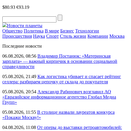
$80.93
€93.19
Новости планеты
Общество
Политика
В мире
Бизнес
Технологии
Происшествия
Наука
Спорт
Стиль жизни
Компании
Москва
Последние новости
06.08.2026, 08:56
Владимир Постанюк: «Материнская
зарплата» — важный кирпичик в основании социальной
справедливости
05.08.2026, 21:49
Как логистика убивает и спасает рейтинг
селлера: разбираем цепочку от склада до покупателя
05.08.2026, 20:54
Александр Рабинович возглавил АО
«Евразийское информационное агентство Глобал Медиа
Групп»
05.08.2026, 11:55
В столице назвали лауреатов конкурса
«Покажи Москву!»
04.08.2026, 11:08
От оперы до выставки ретроавтомобилей: