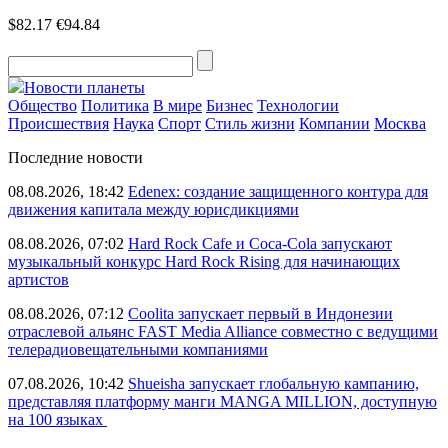
$82.17
€94.84
Новости планеты
Общество
Политика
В мире
Бизнес
Технологии
Происшествия
Наука
Спорт
Стиль жизни
Компании
Москва
Последние новости
08.08.2026, 18:42
Edenex: создание защищенного контура для
движения капитала между юрисдикциями
08.08.2026, 07:02
Hard Rock Cafe и Coca-Cola запускают
музыкальный конкурс Hard Rock Rising для начинающих
артистов
08.08.2026, 07:12
Coolita запускает первый в Индонезии
отраслевой альянс FAST Media Alliance совместно с ведущими
телерадиовещательными компаниями
07.08.2026, 10:42
Shueisha запускает глобальную кампанию,
представляя платформу манги MANGA MILLION, доступную
на 100 языках