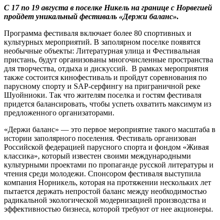
С 17 по 19 августа в поселке Никель на границе с Норвегией
пройдет уникальный фестиваль «Держи баланс».
Программа фестиваля включает более 80 спортивных и
культурных мероприятий. В заполярном поселке появятся
необычные объекты: Литературная улица и Фестивальная
пристань, будут организованы многочисленные пространства
для творчества, отдыха и дискуссий. В рамках мероприятия
также состоится кинофестиваль и пройдут соревнования по
парусному спорту и SAP-серфингу на приграничной реке
Шуойниоки. Так что жителям поселка и гостям фестиваля
придется балансировать, чтобы успеть охватить максимум из
предложенного организаторами.
«Держи баланс» — это первое мероприятие такого масштаба в
истории заполярного поселения. Фестиваль организован
Российской федерацией парусного спорта и фондом «Живая
классика», который известен своими международными
культурными проектами по пропаганде русской литературы и
чтения среди молодежи. Спонсором фестиваля выступила
компания Норникель, которая на протяжении нескольких лет
пытается держать непростой баланс между необходимостью
радикальной экологической модернизацией производства и
эффективностью бизнеса, которой требуют от нее акционеры.