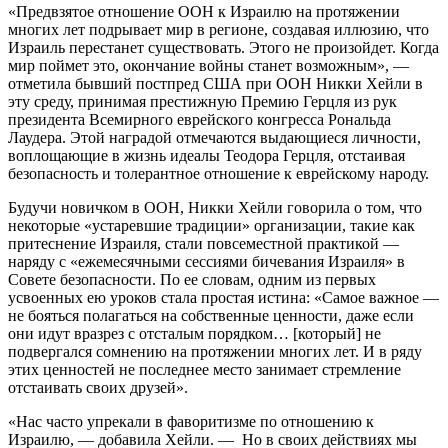
«Предвзятое отношение ООН к Израилю на протяжении
многих лет подрывает мир в регионе, создавая иллюзию, что
Израиль перестанет существовать. Этого не произойдет. Когда
мир поймет это, окончание войны станет возможным», —
отметила бывший постпред США при ООН Никки Хейли в
эту среду, принимая престижную Премию Герцля из рук
президента Всемирного еврейского конгресса Рональда
Лаудера. Этой наградой отмечаются выдающиеся личности,
воплощающие в жизнь идеалы Теодора Герцля, отстаивая
безопасность и толерантное отношение к еврейскому народу.
Будучи новичком в ООН, Никки Хейли говорила о том, что
некоторые «устаревшие традиции» организации, такие как
притеснение Израиля, стали повсеместной практикой —
наряду с «ежемесячными сессиями бичевания Израиля» в
Совете безопасности. По ее словам, одним из первых
усвоенных ею уроков стала простая истина: «Самое важное —
не бояться полагаться на собственные ценности, даже если
они идут вразрез с отсталым порядком… [который] не
подвергался сомнению на протяжении многих лет. И в ряду
этих ценностей не последнее место занимает стремление
отстаивать своих друзей».
«Нас часто упрекали в фаворитизме по отношению к
Израилю, — добавила Хейли. — Но в своих действиях мы