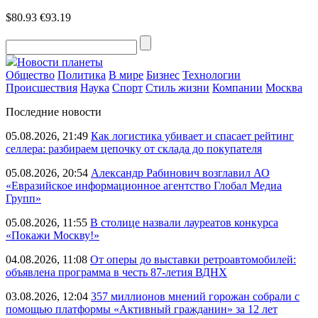
$80.93
€93.19
Новости планеты
Общество
Политика
В мире
Бизнес
Технологии
Происшествия
Наука
Спорт
Стиль жизни
Компании
Москва
Последние новости
05.08.2026, 21:49
Как логистика убивает и спасает рейтинг
селлера: разбираем цепочку от склада до покупателя
05.08.2026, 20:54
Александр Рабинович возглавил АО
«Евразийское информационное агентство Глобал Медиа
Групп»
05.08.2026, 11:55
В столице назвали лауреатов конкурса
«Покажи Москву!»
04.08.2026, 11:08
От оперы до выставки ретроавтомобилей:
объявлена программа в честь 87-летия ВДНХ
03.08.2026, 12:04
357 миллионов мнений горожан собрали с
помощью платформы «Активный гражданин» за 12 лет