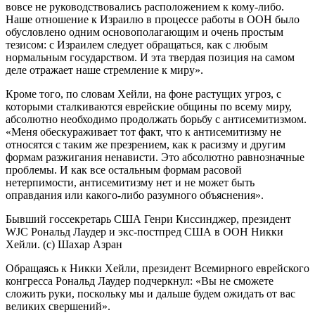
вовсе не руководствовались расположением к кому-либо.
Наше отношение к Израилю в процессе работы в ООН было
обусловлено одним основополагающим и очень простым
тезисом: с Израилем следует обращаться, как с любым
нормальным государством. И эта твердая позиция на самом
деле отражает наше стремление к миру».
Кроме того, по словам Хейли, на фоне растущих угроз, с
которыми сталкиваются еврейские общины по всему миру,
абсолютно необходимо продолжать борьбу с антисемитизмом.
«Меня обескураживает тот факт, что к антисемитизму не
относятся с таким же презрением, как к расизму и другим
формам разжигания ненависти. Это абсолютно равнозначные
проблемы. И как все остальным формам расовой
нетерпимости, антисемитизму нет и не может быть
оправдания или какого-либо разумного объяснения».
Бывший госсекретарь США Генри Киссинджер, президент
WJC Рональд Лаудер и экс-постпред США в ООН Никки
Хейли. (c) Шахар Азран
Обращаясь к Никки Хейли, президент Всемирного еврейского
конгресса Рональд Лаудер подчеркнул: «Вы не сможете
сложить руки, поскольку мы и дальше будем ожидать от вас
великих свершений».