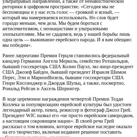
ультраправых направлений, а также от ненавистнической
риторики в цифровом пространстве. «Сегодня мы не
беспомощны и у нас есть голос — громкий и ясный, —
который мы намереваемся использовать. Но слов будет
гораздо меньше, чем дела. Мы будем бороться с
антисемитизмом, с неонацистами и ультралевыми
злопыхателями. Мы не сдадимся, ведь у нашей борьбы лишь
одна цель — выживание еврейского народа. И я вам обещаю:
мы победим».
Ранее лауреатами Премии Герцля становились федеральный
канцлер Германии Ангела Меркель, семейство Ротшильдов,
бывший госсекретарь США Колин Пауэл, экс-вице-президент
США Джозеф Байден, бывший президент Израиля Шимон
Перес, Эли и МарионВизель, бывшие госсекретари США
Генри Киссинджер и Джордж Шульц, а также, посмертно,
Рональд Рейган и Аксель Шпрингер.
В ходе церемонии награждения четвертой Премии Тедди
Коллека за популяризацию еврейской культуры был удостоен
легендарный актер, певец, режиссер и фотограф Джоэл Грей.
Президент WJC назвал его «не просто еврейским самородком,
а настоящим сокровищем нации». В своей речи Грей
рассказал о том влиянии, которое еврейское наследие оказало
на его творчество, включая недавнее решение поставить