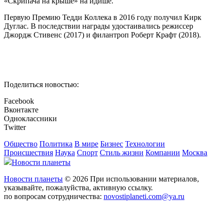
«Скрипача на крыше» на идише.
Первую Премию Тедди Коллека в 2016 году получил Кирк
Дуглас. В последствии награды удостаивались режиссер
Джордж Стивенс (2017) и филантроп Роберт Крафт (2018).
Поделиться новостью:
Facebook
Вконтакте
Одноклассники
Twitter
Общество
Политика
В мире
Бизнес
Технологии
Происшествия
Наука
Спорт
Стиль жизни
Компании
Москва
Новости планеты
Новости планеты
© 2026 При использовании материалов,
указывайте, пожалуйства, активную ссылку.
по вопросам сотрудничества:
novostiplaneti.com@ya.ru