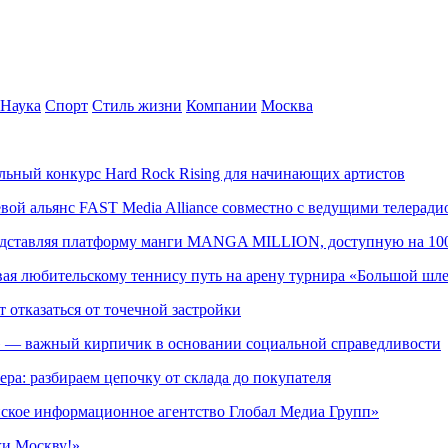
Наука
Спорт
Стиль жизни
Компании
Москва
альный конкурс Hard Rock Rising для начинающих артистов
левой альянс FAST Media Alliance совместно с ведущими телера
редставляя платформу манги MANGA MILLION, доступную на 10
ывая любительскому теннису путь на арену турнира «Большой шл
т отказаться от точечной застройки
» — важный кирпичик в основании социальной справедливости
ера: разбираем цепочку от склада до покупателя
ское информационное агентство Глобал Медиа Групп»
жи Москву!»