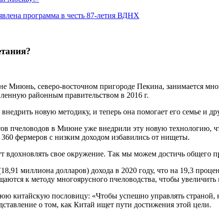
явлена программа в честь 87-летия ВДНХ
етания?
не Миюнь, северо-восточном пригороде Пекина, занимается мн
ленную районным правительством в 2016 г.
 внедрить новую методику, и теперь она помогает его семье и 
ов пчеловодов в Миюне уже внедрили эту новую технологию, чт
 360 фермеров с низким доходом избавились от нищеты.
т вдохновлять свое окружение. Так мы можем достичь общего 
,91 миллиона долларов) дохода в 2020 году, что на 19,3 проце
аются к методу многоярусного пчеловодства, чтобы увеличить п
 китайскую пословицу: «Чтобы успешно управлять страной, ну
ставление о том, как Китай ищет пути достижения этой цели.