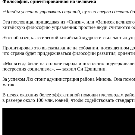
Философия, ориентированная на человека
«Чтобы успешно управлять страной, нужно сперва сделать б
Эта пословица, пришедшая из «Сидзи», или «Записок великого
китайскую философию управления: простые люди считаются осно
Этот образец классической китайской мудрости стал частью у
Процитировав это высказывание на собрании, посвященном до
что страна будет придерживаться философии развития, ориенти
«Мы всегда были на стороне народа и постоянно подчеркивал
построения социализма», — заявил Си Цзиньпин.
За успехом Лю стоит администрация района Миюнь. Она помог
маток.
В целях оказания более эффективной помощи пчеловодам райо
в размере около 100 млн. юаней, чтобы содействовать станда