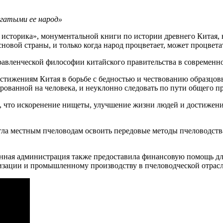
огатыми ее народ»
 историка», монументальной книги по истории древнего Китая, 
вой страны, и только когда народ процветает, может процветат
правленческой философии китайского правительства в современн
стижениям Китая в борьбе с бедностью и чествованию образцов
рованной на человека, и неуклонно следовать по пути общего п
и, что искоренение нищеты, улучшение жизни людей и достиже
ла местным пчеловодам освоить передовые методы пчеловодств
нная администрация также предоставила финансовую помощь для
ртизации и промышленному производству в пчеловодческой отрас