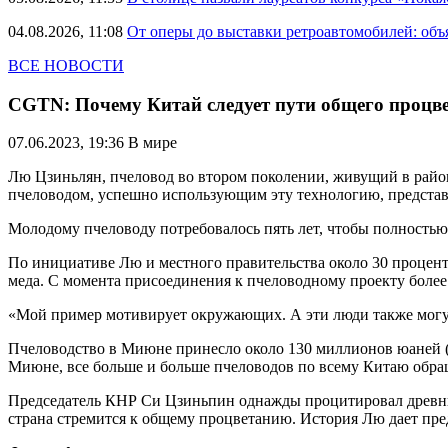
04.08.2026, 11:08
От оперы до выставки ретроавтомобилей: объ
ВСЕ НОВОСТИ
CGTN: Почему Китай следует пути общего процв
07.06.2023, 19:36
В мире
Лю Цзиньлян, пчеловод во втором поколении, живущий в райо
пчеловодом, успешно использующим эту технологию, представ
Молодому пчеловоду потребовалось пять лет, чтобы полностью
По инициативе Лю и местного правительства около 30 процент
меда. С момента присоединения к пчеловодному проекту более
«Мой пример мотивирует окружающих. А эти люди также могу
Пчеловодство в Миюне принесло около 130 миллионов юаней (18
Миюне, все больше и больше пчеловодов по всему Китаю обращ
Председатель КНР Си Цзиньпин однажды процитировал древнюю
страна стремится к общему процветанию. История Лю дает пред