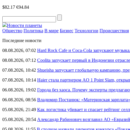
$82.17
€94.84
Новости планеты
Общество
Политика
В мире
Бизнес
Технологии
Происшествия
Последние новости
08.08.2026, 07:02
Hard Rock Cafe и Coca-Cola запускают музык
08.08.2026, 07:12
Coolita запускает первый в Индонезии отрас
07.08.2026, 10:42
Shueisha запускает глобальную кампанию, п
07.08.2026, 10:14
Haier стала партнером AO 1 Point Slam, откр
06.08.2026, 19:02
Города без хаоса. Почему эксперты предлагаю
06.08.2026, 08:56
Владимир Постанюк: «Материнская зарплата
05.08.2026, 21:49
Как логистика убивает и спасает рейтинг селл
05.08.2026, 20:54
Александр Рабинович возглавил АО «Евразий
05.08.2026, 11:55
В столице назвали лауреатов конкурса «Пока