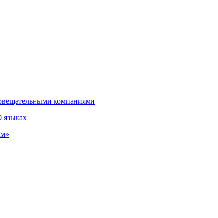
диовещательными компаниями
0 языках
ем»