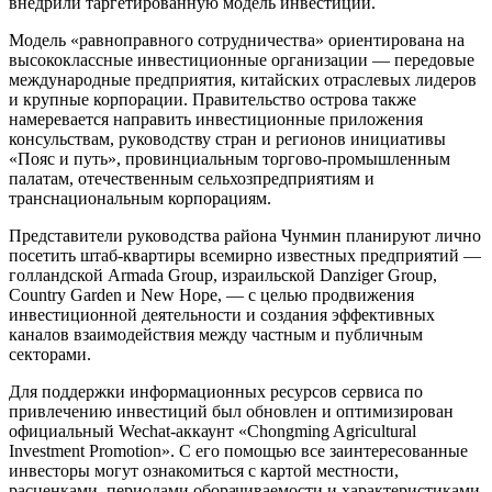
внедрили таргетированную модель инвестиций.
Модель «равноправного сотрудничества» ориентирована на
высококлассные инвестиционные организации — передовые
международные предприятия, китайских отраслевых лидеров
и крупные корпорации. Правительство острова также
намеревается направить инвестиционные приложения
консульствам, руководству стран и регионов инициативы
«Пояс и путь», провинциальным торгово-промышленным
палатам, отечественным сельхозпредприятиям и
транснациональным корпорациям.
Представители руководства района Чунмин планируют лично
посетить штаб-квартиры всемирно известных предприятий —
голландской Armada Group, израильской Danziger Group,
Country Garden и New Hope, — с целью продвижения
инвестиционной деятельности и создания эффективных
каналов взаимодействия между частным и публичным
секторами.
Для поддержки информационных ресурсов сервиса по
привлечению инвестиций был обновлен и оптимизирован
официальный Wechat-аккаунт «Chongming Agricultural
Investment Promotion». С его помощью все заинтересованные
инвесторы могут ознакомиться с картой местности,
расценками, периодами оборачиваемости и характеристиками