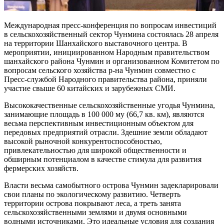
Международная пресс-конференция по вопросам инвестиций
в сельскохозяйственный сектор Чунмина состоялась 28 апреля
на территории Шанхайского выставочного центра. В
мероприятии, инициированном Народным правительством
шанхайского района Чунмин и организованном Комитетом по
вопросам сельского хозяйства р-на Чунмин совместно с
Пресс-службой Народного правительства района, приняли
участие свыше 60 китайских и зарубежных СМИ.
Высококачественные сельскохозяйственные угодья Чунмина,
занимающие площадь в 100 000 му (66,7 кв. км), являются
весьма перспективным инвестиционным объектом для
передовых предприятий отрасли. Здешние земли обладают
высокой рыночной конкурентоспособностью,
привлекательностью для широкой общественности и
обширным потенциалом в качестве стимула для развития
фермерских хозяйств.
Власти весьма самобытного острова Чунмин задекларировали
свои планы по экологическому развитию. Четверть
территории острова покрывают леса, а треть занята
сельскохозяйственными землями и двумя основными
водными источниками. Это идеальные условия для создания