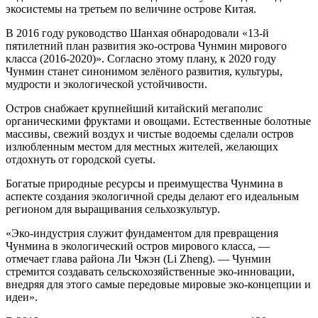
экосистемы на третьем по величине острове Китая.
В 2016 году руководство Шанхая обнародовали «13-й
пятилетний план развития эко-острова Чунмин мирового
класса (2016-2020)». Согласно этому плану, к 2020 году
Чунмин станет синонимом зелёного развития, культуры,
мудрости и экологической устойчивости.
Остров снабжает крупнейший китайский мегаполис
органическими фруктами и овощами. Естественные болотные
массивы, свежий воздух и чистые водоемы сделали остров
излюбленным местом для местных жителей, желающих
отдохнуть от городской суеты.
Богатые природные ресурсы и преимущества Чунмина в
аспекте создания экологичной среды делают его идеальным
регионом для выращивания сельхозкультур.
«Эко-индустрия служит фундаментом для превращения
Чунмина в экологический остров мирового класса, —
отмечает глава района Ли Чжэн (Li Zheng). — Чунмин
стремится создавать сельскохозяйственные эко-инновации,
внедряя для этого самые передовые мировые эко-концепции и
идеи».