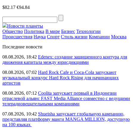
$82.17
€94.84
Новости планеты
Общество
Политика
В мире
Бизнес
Технологии
Происшествия
Наука
Спорт
Стиль жизни
Компании
Москва
Последние новости
08.08.2026, 18:42
Edenex: создание защищенного контура для
движения капитала между юрисдикциями
08.08.2026, 07:02
Hard Rock Cafe и Coca-Cola запускают
музыкальный конкурс Hard Rock Rising для начинающих
артистов
08.08.2026, 07:12
Coolita запускает первый в Индонезии
отраслевой альянс FAST Media Alliance совместно с ведущими
телерадиовещательными компаниями
07.08.2026, 10:42
Shueisha запускает глобальную кампанию,
представляя платформу манги MANGA MILLION, доступную
на 100 языках