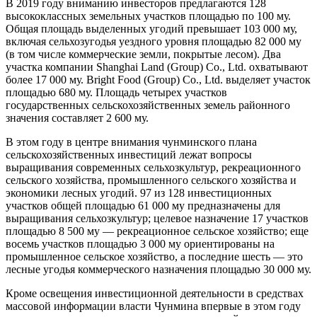
В 2019 году вниманию инвесторов предлагаются 128
высококлассных земельных участков площадью по 100 му.
Общая площадь выделенных угодий превышает 103 000 му,
включая сельхозугодья уездного уровня площадью 82 000 му
(в том числе коммерческие земли, покрытые лесом). Два
участка компании Shanghai Land (Group) Co., Ltd. охватывают
более 17 000 му. Bright Food (Group) Co., Ltd. выделяет участок
площадью 680 му. Площадь четырех участков
государственных сельскохозяйственных земель районного
значения составляет 2 600 му.
В этом году в центре внимания чунминского плана
сельскохозяйственных инвестиций лежат вопросы
выращивания современных сельхозкультур, рекреационного
сельского хозяйства, промышленного сельского хозяйства и
экономики лесных угодий. 97 из 128 инвестиционных
участков общей площадью 61 000 му предназначены для
выращивания сельхозкультур; целевое назначение 17 участков
площадью 8 500 му — рекреационное сельское хозяйство; еще
восемь участков площадью 3 000 му ориентированы на
промышленное сельское хозяйство, а последние шесть — это
лесные угодья коммерческого назначения площадью 30 000 му.
Кроме освещения инвестиционной деятельности в средствах
массовой информации власти Чунмина впервые в этом году