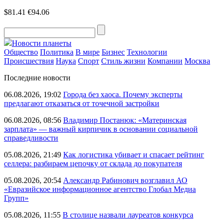
$81.41
€94.06
Новости планеты
Общество
Политика
В мире
Бизнес
Технологии
Происшествия
Наука
Спорт
Стиль жизни
Компании
Москва
Последние новости
06.08.2026, 19:02
Города без хаоса. Почему эксперты
предлагают отказаться от точечной застройки
06.08.2026, 08:56
Владимир Постанюк: «Материнская
зарплата» — важный кирпичик в основании социальной
справедливости
05.08.2026, 21:49
Как логистика убивает и спасает рейтинг
селлера: разбираем цепочку от склада до покупателя
05.08.2026, 20:54
Александр Рабинович возглавил АО
«Евразийское информационное агентство Глобал Медиа
Групп»
05.08.2026, 11:55
В столице назвали лауреатов конкурса