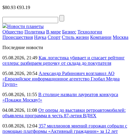
$80.93
€93.19
Новости планеты
Общество
Политика
В мире
Бизнес
Технологии
Происшествия
Наука
Спорт
Стиль жизни
Компании
Москва
Последние новости
05.08.2026, 21:49
Как логистика убивает и спасает рейтинг
селлера: разбираем цепочку от склада до покупателя
05.08.2026, 20:54
Александр Рабинович возглавил АО
«Евразийское информационное агентство Глобал Медиа
Групп»
05.08.2026, 11:55
В столице назвали лауреатов конкурса
«Покажи Москву!»
04.08.2026, 11:08
От оперы до выставки ретроавтомобилей:
объявлена программа в честь 87-летия ВДНХ
03.08.2026, 12:04
357 миллионов мнений горожан собрали с
помощью платформы «Активный гражданин» за 12 лет