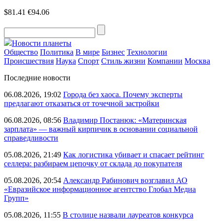
$81.41
€94.06
Новости планеты
Общество
Политика
В мире
Бизнес
Технологии
Происшествия
Наука
Спорт
Стиль жизни
Компании
Москва
Последние новости
06.08.2026, 19:02
Города без хаоса. Почему эксперты
предлагают отказаться от точечной застройки
06.08.2026, 08:56
Владимир Постанюк: «Материнская
зарплата» — важный кирпичик в основании социальной
справедливости
05.08.2026, 21:49
Как логистика убивает и спасает рейтинг
селлера: разбираем цепочку от склада до покупателя
05.08.2026, 20:54
Александр Рабинович возглавил АО
«Евразийское информационное агентство Глобал Медиа
Групп»
05.08.2026, 11:55
В столице назвали лауреатов конкурса