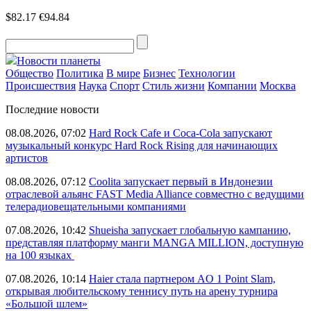
$82.17
€94.84
Новости планеты
Общество
Политика
В мире
Бизнес
Технологии
Происшествия
Наука
Спорт
Стиль жизни
Компании
Москва
Последние новости
08.08.2026, 07:02
Hard Rock Cafe и Coca-Cola запускают
музыкальный конкурс Hard Rock Rising для начинающих
артистов
08.08.2026, 07:12
Coolita запускает первый в Индонезии
отраслевой альянс FAST Media Alliance совместно с ведущими
телерадиовещательными компаниями
07.08.2026, 10:42
Shueisha запускает глобальную кампанию,
представляя платформу манги MANGA MILLION, доступную
на 100 языках
07.08.2026, 10:14
Haier стала партнером AO 1 Point Slam,
открывая любительскому теннису путь на арену турнира
«Большой шлем»