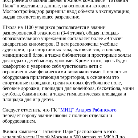
построенного здания школы в жилом комплексе “Татьянин
Парк” представила данные, на основании которых
Мосгосстройнадзор разрешил ввод объекта в эксплуатацию,
выдав соответствующее разрешение.
Школа на 1100 учащихся располагается в здании
разноуровневой этажности (3-4 этажа), общая площадь
образовательного учреждения составляет более 29 тысяч
квадратных километров. В нем расположены учебные
аудитории, три спортивных зала, актовый зал, столовая,
медицинский блок, а также библиотека и просторные холлы
для отдыха детей между уроками. Кроме этого, здесь будут
комфортно и уверенно себя чувствовать дети с
ограниченными физическими возможностями. Полностью
оборудована прилегающая территория, в основном это
спортивные площадки, среди которых футбольное поле,
беговые дорожки, площадки для волейбола, баскетбола, мини-
футбола, бадминтона, а также гимнастическая площадка и
площадка для игр детей.
Следует отметить, что ГК “
МИЦ” Андрея Рябинского
передает городу здание школы с полной отделкой и
оборудованием.
Жилой комплекс “Татьянин Парк” расположен в юго-
западной части Новой Москвы в 500 метрах от МКАД по