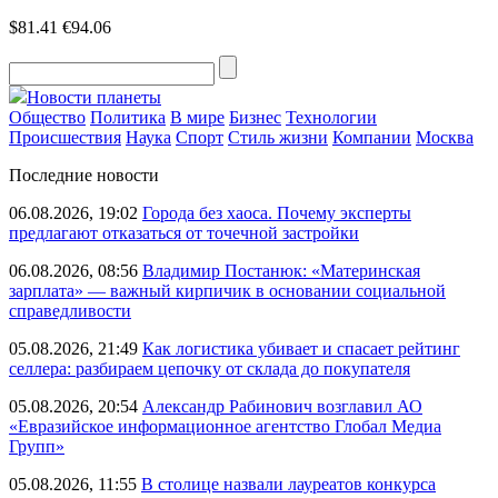
$81.41
€94.06
Новости планеты
Общество
Политика
В мире
Бизнес
Технологии
Происшествия
Наука
Спорт
Стиль жизни
Компании
Москва
Последние новости
06.08.2026, 19:02
Города без хаоса. Почему эксперты
предлагают отказаться от точечной застройки
06.08.2026, 08:56
Владимир Постанюк: «Материнская
зарплата» — важный кирпичик в основании социальной
справедливости
05.08.2026, 21:49
Как логистика убивает и спасает рейтинг
селлера: разбираем цепочку от склада до покупателя
05.08.2026, 20:54
Александр Рабинович возглавил АО
«Евразийское информационное агентство Глобал Медиа
Групп»
05.08.2026, 11:55
В столице назвали лауреатов конкурса