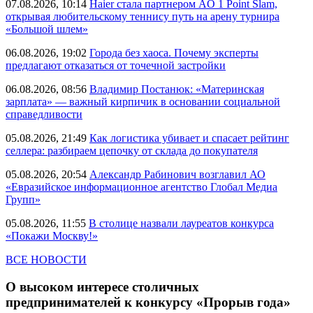
07.08.2026, 10:14
Haier стала партнером AO 1 Point Slam,
открывая любительскому теннису путь на арену турнира
«Большой шлем»
06.08.2026, 19:02
Города без хаоса. Почему эксперты
предлагают отказаться от точечной застройки
06.08.2026, 08:56
Владимир Постанюк: «Материнская
зарплата» — важный кирпичик в основании социальной
справедливости
05.08.2026, 21:49
Как логистика убивает и спасает рейтинг
селлера: разбираем цепочку от склада до покупателя
05.08.2026, 20:54
Александр Рабинович возглавил АО
«Евразийское информационное агентство Глобал Медиа
Групп»
05.08.2026, 11:55
В столице назвали лауреатов конкурса
«Покажи Москву!»
ВСЕ НОВОСТИ
О высоком интересе столичных
предпринимателей к конкурсу «Прорыв года»