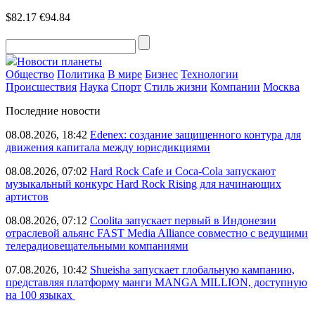
$82.17
€94.84
Новости планеты
Общество
Политика
В мире
Бизнес
Технологии
Происшествия
Наука
Спорт
Стиль жизни
Компании
Москва
Последние новости
08.08.2026, 18:42
Edenex: создание защищенного контура для
движения капитала между юрисдикциями
08.08.2026, 07:02
Hard Rock Cafe и Coca-Cola запускают
музыкальный конкурс Hard Rock Rising для начинающих
артистов
08.08.2026, 07:12
Coolita запускает первый в Индонезии
отраслевой альянс FAST Media Alliance совместно с ведущими
телерадиовещательными компаниями
07.08.2026, 10:42
Shueisha запускает глобальную кампанию,
представляя платформу манги MANGA MILLION, доступную
на 100 языках