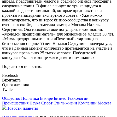
апреля, представители малого и среднего бизнеса проходят в
следующие этапы. В финал выйдут по три кандидата в
каждой из девяти номинаций, которые представят свои
проекты на заседании экспертного совета. «Уже можно
констатировать, что интерес бизнес-сообщества к конкурсу
очень высокий», — отметила заммэра Москвы Наталья
Сергунина. Она назвала самые популярные номинации:
«Молодой предприниматель» для бизнесменов младше 30 лет,
«Мама-предприниматель» и «Почетный стартап» для
бизнесменов старше 55 лет. Наталья Сергунина подчеркнула,
что на данный момент количество претендентов на участие в
конкурсе превысило 25 тысяч человек. Победителей
конкурса объявят в конце мая в девяти номинациях.
Поделиться новостью:
Facebook
Вконтакте
Одноклассники
Twitter
Общество
Политика
В мире
Бизнес
Технологии
Происшествия
Наука
Спорт
Стиль жизни
Компании
Москва
Новости планеты