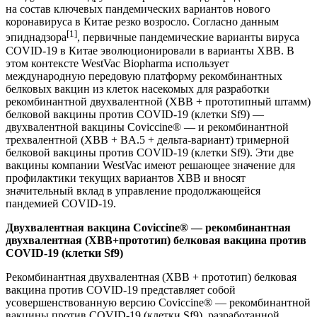
на состав ключевых пандемических вариантов нового
коронавируса в Китае резко возросло. Согласно данным
[1]
эпиднадзора
, первичные пандемические варианты вируса
COVID-19 в Китае эволюционировали в варианты XBB. В
этом контексте WestVac Biopharma использует
международную передовую платформу рекомбинантных
белковых вакцин из клеток насекомых для разработки
рекомбинантной двухвалентной (XBB + прототипный штамм)
белковой вакцины против COVID-19 (клетки Sf9) —
двухвалентной вакцины Coviccine® — и рекомбинантной
трехвалентной (XBB + BA.5 + дельта-вариант) тримерной
белковой вакцины против COVID-19 (клетки Sf9). Эти две
вакцины компании WestVac имеют решающее значение для
профилактики текущих вариантов XBB и вносят
значительный вклад в управление продолжающейся
пандемией COVID-19.
Двухвалентная вакцина Coviccine® — рекомбинантная
двухвалентная (XBB+прототип) белковая вакцина против
COVID-19 (клетки Sf9)
Рекомбинантная двухвалентная (XBB + прототип) белковая
вакцина против COVID-19 представляет собой
усовершенствованную версию Coviccine® — рекомбинантной
вакцины против COVID-19 (клетки Sf9), разработанной