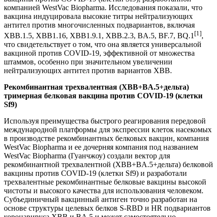
компанией WestVac Biopharma. Исследования показали, что
вакцина индуцировала высокие титры нейтрализующих
антител против многочисленных подвариантов, включая
[1]
XBB.1.5, XBB1.16, XBB1.9.1, XBB.2.3, BA.5, BF.7, BQ.1
,
что свидетельствует о том, что она является универсальной
вакциной против COVID-19, эффективной от множества
штаммов, особенно при значительном увеличении
нейтрализующих антител против вариантов XBB.
Рекомбинантная трехвалентная (XBB+BA.5+дельта)
тримерная белковая вакцина против COVID-19 (клетки
Sf9)
Используя преимущества быстрого реагирования передовой
международной платформы для экспрессии клеток насекомых
в производстве рекомбинантных белковых вакцин, компания
WestVac Biopharma и ее дочерняя компания под названием
WestVac Biopharma (Гуанчжоу) создали вектор для
рекомбинантной трехвалентной (XBB+BA.5+дельта) белковой
вакцины против COVID-19 (клетки Sf9) и разработали
трехвалентные рекомбинантные белковые вакцины высокой
чистоты и высокого качества для использования человеком.
Субъединичный вакцинный антиген точно разработан на
основе структуры целевых белков S-RBD и HR подвариантов
коронавируса XBB и BA.5 и может самостоятельно