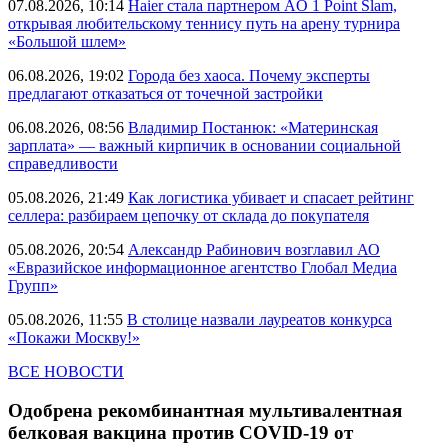
07.08.2026, 10:14
Haier стала партнером AO 1 Point Slam,
открывая любительскому теннису путь на арену турнира
«Большой шлем»
06.08.2026, 19:02
Города без хаоса. Почему эксперты
предлагают отказаться от точечной застройки
06.08.2026, 08:56
Владимир Постанюк: «Материнская
зарплата» — важный кирпичик в основании социальной
справедливости
05.08.2026, 21:49
Как логистика убивает и спасает рейтинг
селлера: разбираем цепочку от склада до покупателя
05.08.2026, 20:54
Александр Рабинович возглавил АО
«Евразийское информационное агентство Глобал Медиа
Групп»
05.08.2026, 11:55
В столице назвали лауреатов конкурса
«Покажи Москву!»
ВСЕ НОВОСТИ
Одобрена рекомбинантная мультивалентная
белковая вакцина против COVID-19 от