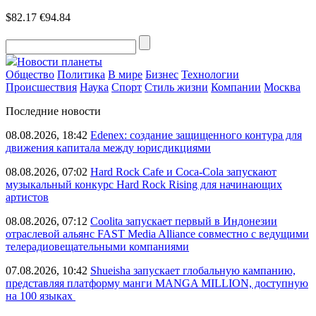
$82.17
€94.84
Новости планеты
Общество
Политика
В мире
Бизнес
Технологии
Происшествия
Наука
Спорт
Стиль жизни
Компании
Москва
Последние новости
08.08.2026, 18:42
Edenex: создание защищенного контура для
движения капитала между юрисдикциями
08.08.2026, 07:02
Hard Rock Cafe и Coca-Cola запускают
музыкальный конкурс Hard Rock Rising для начинающих
артистов
08.08.2026, 07:12
Coolita запускает первый в Индонезии
отраслевой альянс FAST Media Alliance совместно с ведущими
телерадиовещательными компаниями
07.08.2026, 10:42
Shueisha запускает глобальную кампанию,
представляя платформу манги MANGA MILLION, доступную
на 100 языках