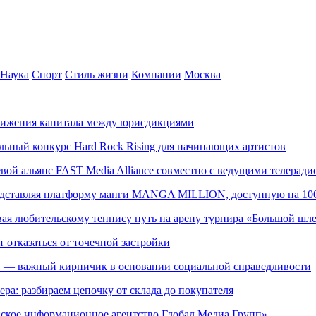
Наука
Спорт
Стиль жизни
Компании
Москва
движения капитала между юрисдикциями
альный конкурс Hard Rock Rising для начинающих артистов
левой альянс FAST Media Alliance совместно с ведущими телера
редставляя платформу манги MANGA MILLION, доступную на 10
ывая любительскому теннису путь на арену турнира «Большой шл
т отказаться от точечной застройки
» — важный кирпичик в основании социальной справедливости
ера: разбираем цепочку от склада до покупателя
ское информационное агентство Глобал Медиа Групп»