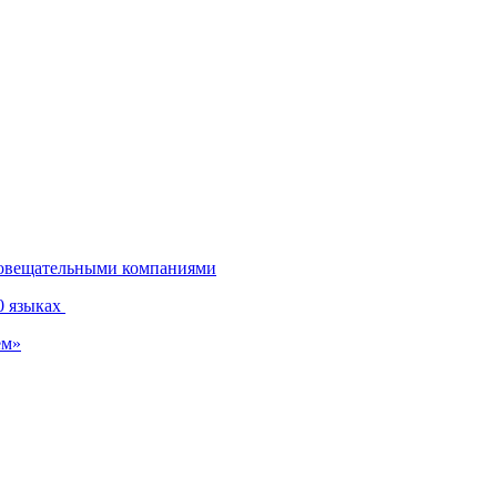
диовещательными компаниями
0 языках
ем»