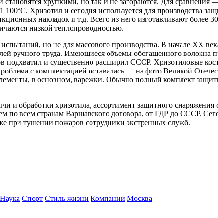
 становятся хрупкими, но так и не загораются. Для сравнения 
 1 100°С. Хризотил и сегодня используется для производства з
икционных накладок и т.д. Всего из него изготавливают более 3
тличаются низкой теплопроводностью.
 испытаний, но не для массового производства. В начале XX ве
лей ручного труда. Имеющиеся объемы обогащенного волокна пр
ов подхватил и существенно расширил СССР. Хризотиловые ко
проблема с комплектацией оставалась — на фото Великой Отече
элементы, в основном, варежки. Обычно полный комплект защитн
чи и обработки хризотила, ассортимент защитного снаряжения 
ем по всем странам Варшавского договора, от ГДР до СССР. Сег
кже при тушении пожаров сотрудники экстренных служб.
Наука
Спорт
Стиль жизни
Компании
Москва