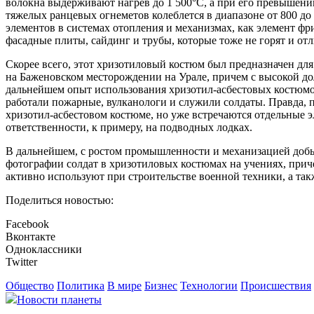
волокна выдерживают нагрев до 1 500°С, а при его превышении
тяжелых ранцевых огнеметов колеблется в диапазоне от 800 до
элементов в системах отопления и механизмах, как элемент фр
фасадные плиты, сайдинг и трубы, которые тоже не горят и о
Скорее всего, этот хризотиловый костюм был предназначен для
на Баженовском месторождении на Урале, причем с высокой до
дальнейшем опыт использования хризотил-асбестовых костюм
работали пожарные, вулканологи и служили солдаты. Правда, 
хризотил-асбестовом костюме, но уже встречаются отдельные 
ответственности, к примеру, на подводных лодках.
В дальнейшем, с ростом промышленности и механизацией добы
фотографии солдат в хризотиловых костюмах на учениях, прич
активно используют при строительстве военной техники, а та
Поделиться новостью:
Facebook
Вконтакте
Одноклассники
Twitter
Общество
Политика
В мире
Бизнес
Технологии
Происшествия
Новости планеты