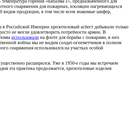
— температура горения «напалма 1», предназначенного для
ащитного снаряжения для пожарных, изоляции нагревающихся
00 видов продукции, в том числе всем знакомые шифер,
ка в Российской Империи хризотиловый асбест добывали только
осто не могли удовлетворить потребности армии. В
стюмы
использовали
на флоте для борьбы с пожарами, в них
ственной войны мы не видим солдат-огнеметчиков в полном
ого снаряжения использовался на участках особой
существенно расширился. Уже в 1950-е годы мы встречаем
одня эта практика продолжается, хризотиловые изделия