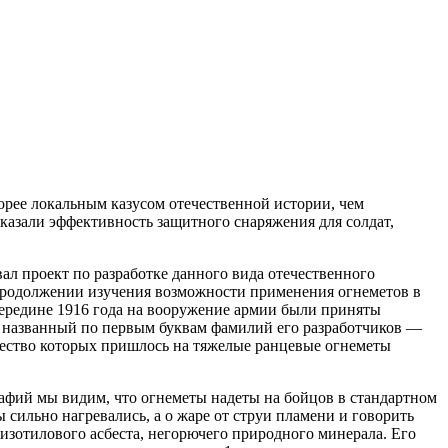
орее локальным казусом отечественной истории, чем
оказали эффективность защитного снаряжения для солдат,
л проект по разработке данного вида отечественного
а продолжении изучения возможности применения огнеметов в
середине 1916 года на вооружение армии были приняты
, названный по первым буквам фамилий его разработчиков —
чество которых пришлось на тяжелые ранцевые огнеметы
рафий мы видим, что огнеметы надеты на бойцов в стандартном
сильно нагревались, а о жаре от струи пламени и говорить
изотилового асбеста, негорючего природного минерала. Его