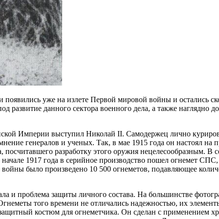
 появились уже на излете Первой мировой войны и остались ск
од развитие данного сектора военного дела, а также наглядно д
ской Империи выступил Николай II. Самодержец лично курирова
мнение генералов и ученых. Так, в мае 1915 года он настоял н
а, посчитавшего разработку этого оружия нецелесообразным. В 
 начале 1917 года в серийное производство пошел огнемет СПС
й войны было произведено 10 500 огнеметов, подавляющее коли
ала и проблема защиты личного состава. На большинстве фотог
гнеметы того времени не отличались надежностью, их элементы 
 защитный костюм для огнеметчика. Он сделан с применением хр