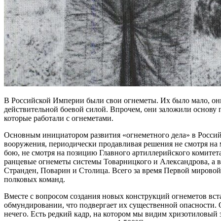
В Российской Империи были свои огнеметы. Их было мало, они
действительной боевой силой. Впрочем, они заложили основу п
которые работали с огнеметами.
Основным инициатором развития «огнеметного дела» в Россий
вооружения, периодически продавливая решения не смотря на 
бою, не смотря на позицию Главного артиллерийского комитет
ранцевые огнеметы системы Товарницкого и Александрова, а в
Странден, Поварин и Столица. Всего за время Первой мирово
полковых команд.
Вместе с вопросом создания новых конструкций огнеметов вст
обмундировании, что подвергает их существенной опасности. О
нечего. Есть редкий кадр, на котором мы видим хризотиловый