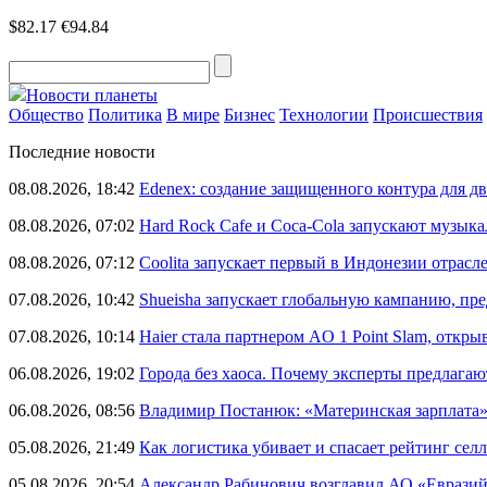
$82.17
€94.84
Новости планеты
Общество
Политика
В мире
Бизнес
Технологии
Происшествия
Последние новости
08.08.2026, 18:42
Edenex: создание защищенного контура для 
08.08.2026, 07:02
Hard Rock Cafe и Coca-Cola запускают музык
08.08.2026, 07:12
Coolita запускает первый в Индонезии отрас
07.08.2026, 10:42
Shueisha запускает глобальную кампанию, п
07.08.2026, 10:14
Haier стала партнером AO 1 Point Slam, откр
06.08.2026, 19:02
Города без хаоса. Почему эксперты предлагаю
06.08.2026, 08:56
Владимир Постанюк: «Материнская зарплата
05.08.2026, 21:49
Как логистика убивает и спасает рейтинг селл
05.08.2026, 20:54
Александр Рабинович возглавил АО «Евразий