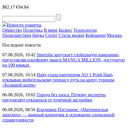
$82.17
€94.84
Новости планеты
Общество
Политика
В мире
Бизнес
Технологии
Происшествия
Наука
Спорт
Стиль жизни
Компании
Москва
Последние новости
07.08.2026, 10:42
Shueisha запускает глобальную кампанию,
представляя платформу манги MANGA MILLION, доступную
на 100 языках
07.08.2026, 10:14
Haier стала партнером AO 1 Point Slam,
открывая любительскому теннису путь на арену турнира
«Большой шлем»
06.08.2026, 19:02
Города без хаоса. Почему эксперты
предлагают отказаться от точечной застройки
06.08.2026, 08:56
Владимир Постанюк: «Материнская
зарплата» — важный кирпичик в основании социальной
справедливости