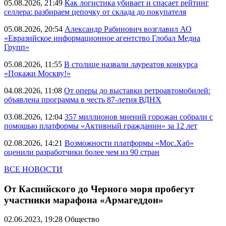
05.08.2026, 21:49
Как логистика убивает и спасает рейтинг
селлера: разбираем цепочку от склада до покупателя
05.08.2026, 20:54
Александр Рабинович возглавил АО
«Евразийское информационное агентство Глобал Медиа
Групп»
05.08.2026, 11:55
В столице назвали лауреатов конкурса
«Покажи Москву!»
04.08.2026, 11:08
От оперы до выставки ретроавтомобилей:
объявлена программа в честь 87-летия ВДНХ
03.08.2026, 12:04
357 миллионов мнений горожан собрали с
помощью платформы «Активный гражданин» за 12 лет
02.08.2026, 14:21
Возможности платформы «Мос.Хаб»
оценили разработчики более чем из 90 стран
ВСЕ НОВОСТИ
От Каспийского до Черного моря пробегут
участники марафона «Армагеддон»
02.06.2023, 19:28
Общество