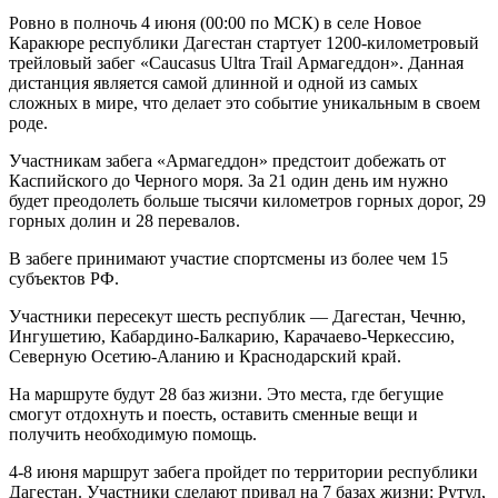
Ровно в полночь 4 июня (00:00 по МСК) в селе Новое
Каракюре республики Дагестан стартует 1200-километровый
трейловый забег «Caucasus Ultra Trail Армагеддон». Данная
дистанция является самой длинной и одной из самых
сложных в мире, что делает это событие уникальным в своем
роде.
Участникам забега «Армагеддон» предстоит добежать от
Каспийского до Черного моря. За 21 один день им нужно
будет преодолеть больше тысячи километров горных дорог, 29
горных долин и 28 перевалов.
В забеге принимают участие спортсмены из более чем 15
субъектов РФ.
Участники пересекут шесть республик — Дагестан, Чечню,
Ингушетию, Кабардино-Балкарию, Карачаево-Черкессию,
Северную Осетию-Аланию и Краснодарский край.
На маршруте будут 28 баз жизни. Это места, где бегущие
смогут отдохнуть и поесть, оставить сменные вещи и
получить необходимую помощь.
4-8 июня маршрут забега пройдет по территории республики
Дагестан. Участники сделают привал на 7 базах жизни: Рутул,