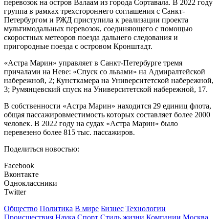
перевозок на остров Валаам из города Сортавала. В 2022 году
группа в рамках трехстороннего соглашения с Санкт-
Петербургом и РЖД приступила к реализации проекта
мультимодальных перевозок, соединяющего с помощью
скоростных метеоров поезда дальнего следования и
пригородные поезда с островом Кронштадт.
«Астра Марин» управляет в Санкт-Петербурге тремя
причалами на Неве: «Спуск со львами» на Адмиралтейской
набережной, 2; Кунсткамера на Университетской набережной,
3; Румянцевский спуск на Университетской набережной, 17.
В собственности «Астра Марин» находится 29 единиц флота,
общая пассажировместимость которых составляет более 2000
человек. В 2022 году на судах «Астра Марин» было
перевезено более 815 тыс. пассажиров.
Поделиться новостью:
Facebook
Вконтакте
Одноклассники
Twitter
Общество
Политика
В мире
Бизнес
Технологии
Происшествия
Наука
Спорт
Стиль жизни
Компании
Москва