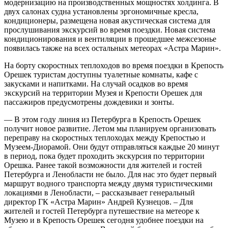
модернизацию на производственных мощностях холдинга. В
двух салонах судна установлены эргономичные кресла,
кондиционеры, размещена новая акустическая система для
прослушивания экскурсий во время поездки. Новая система
кондиционирования и вентиляции в прошедшее межсезонье
появилась также на всех остальных метеорах «Астра Марин».
На борту скоростных теплоходов во время поездки в Крепость
Орешек туристам доступны туалетные комнаты, кафе с
закусками и напитками. На случай осадков во время
экскурсий на территории Музея и Крепости Орешек для
пассажиров предусмотрены дождевики и зонты.
— В этом году линия из Петербурга в Крепость Орешек
получит новое развитие. Летом мы планируем организовать
переправу на скоростных теплоходах между Крепостью и
Музеем-Диорамой. Они будут отправляться каждые 20 минут
в период, пока будет проходить экскурсия по территории
Орешка. Ранее такой возможности для жителей и гостей
Петербурга и Ленобласти не было. Для нас это будет первый
маршрут водного транспорта между двумя туристическими
локациями в Ленобласти, – рассказывает генеральный
директор ГК «Астра Марин» Андрей Кузнецов. – Для
жителей и гостей Петербурга путешествие на метеоре к
Музею и в Крепость Орешек сегодня удобнее поездки на