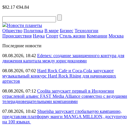
$82.17
€94.84
Новости планеты
Общество
Политика
В мире
Бизнес
Технологии
Происшествия
Наука
Спорт
Стиль жизни
Компании
Москва
Последние новости
08.08.2026, 18:42
Edenex: создание защищенного контура для
движения капитала между юрисдикциями
08.08.2026, 07:02
Hard Rock Cafe и Coca-Cola запускают
музыкальный конкурс Hard Rock Rising для начинающих
артистов
08.08.2026, 07:12
Coolita запускает первый в Индонезии
отраслевой альянс FAST Media Alliance совместно с ведущими
телерадиовещательными компаниями
07.08.2026, 10:42
Shueisha запускает глобальную кампанию,
представляя платформу манги MANGA MILLION, доступную
на 100 языках