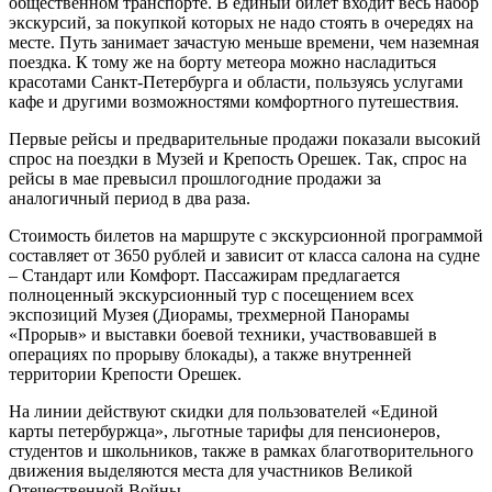
общественном транспорте. В единый билет входит весь набор
экскурсий, за покупкой которых не надо стоять в очередях на
месте. Путь занимает зачастую меньше времени, чем наземная
поездка. К тому же на борту метеора можно насладиться
красотами Санкт-Петербурга и области, пользуясь услугами
кафе и другими возможностями комфортного путешествия.
Первые рейсы и предварительные продажи показали высокий
спрос на поездки в Музей и Крепость Орешек. Так, спрос на
рейсы в мае превысил прошлогодние продажи за
аналогичный период в два раза.
Стоимость билетов на маршруте с экскурсионной программой
составляет от 3650 рублей и зависит от класса салона на судне
– Стандарт или Комфорт. Пассажирам предлагается
полноценный экскурсионный тур с посещением всех
экспозиций Музея (Диорамы, трехмерной Панорамы
«Прорыв» и выставки боевой техники, участвовавшей в
операциях по прорыву блокады), а также внутренней
территории Крепости Орешек.
На линии действуют скидки для пользователей «Единой
карты петербуржца», льготные тарифы для пенсионеров,
студентов и школьников, также в рамках благотворительного
движения выделяются места для участников Великой
Отечественной Войны.