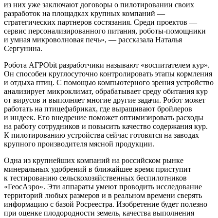
из них уже заключают договоры о пилотировании своих
разработок на площадках крупных компаний —
стратегических партнеров состязания. Среди проектов —
сервис персонализированного питания, роботы-помощники
и умная микроволновая печь», — рассказала Наталья
Сергунина.
Робота АГРОbit разработчики называют «воспитателем кур».
Он способен круглосуточно контролировать этапы кормления
и отдыха птиц. С помощью компьютерного зрения устройство
анализирует микроклимат, обрабатывает среду обитания кур
от вирусов и выполняет многие другие задачи. Робот может
работать на птицефабриках, где выращивают бройлеров
и индеек. Его внедрение поможет оптимизировать расходы
на работу сотрудников и повысить качество содержания кур.
К пилотированию устройства сейчас готовятся на заводах
крупного производителя мясной продукции.
Одна из крупнейших компаний на российском рынке
минеральных удобрений в ближайшее время приступит
к тестированию сельскохозяйственных беспилотников
«ГеосАэро». Эти аппараты умеют проводить исследование
территорий любых размеров и в реальном времени сверять
информацию с базой Росреестра. Изобретение будет полезно
при оценке плодородности земель, качества выполнения