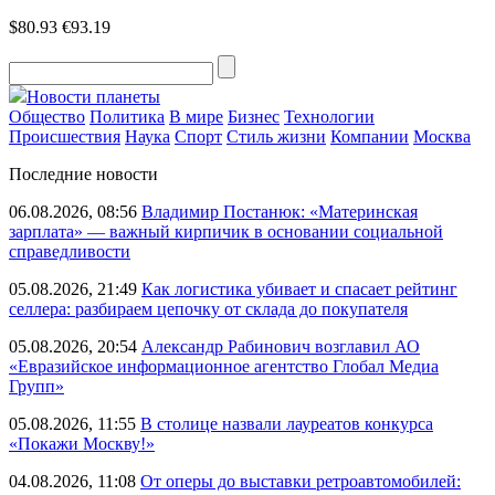
$80.93
€93.19
Новости планеты
Общество
Политика
В мире
Бизнес
Технологии
Происшествия
Наука
Спорт
Стиль жизни
Компании
Москва
Последние новости
06.08.2026, 08:56
Владимир Постанюк: «Материнская
зарплата» — важный кирпичик в основании социальной
справедливости
05.08.2026, 21:49
Как логистика убивает и спасает рейтинг
селлера: разбираем цепочку от склада до покупателя
05.08.2026, 20:54
Александр Рабинович возглавил АО
«Евразийское информационное агентство Глобал Медиа
Групп»
05.08.2026, 11:55
В столице назвали лауреатов конкурса
«Покажи Москву!»
04.08.2026, 11:08
От оперы до выставки ретроавтомобилей: