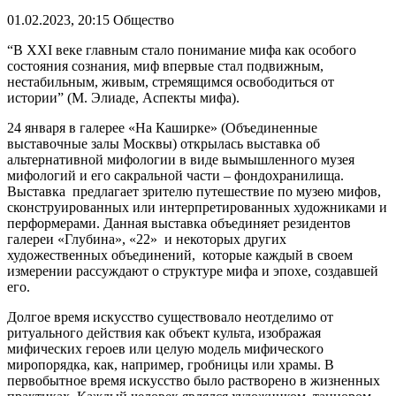
01.02.2023, 20:15
Общество
“В ХХI веке главным стало понимание мифа как особого
состояния сознания, миф впервые стал подвижным,
нестабильным, живым, стремящимся освободиться от
истории” (М. Элиаде, Аспекты мифа).
24 января в галерее «На Каширке» (Объединенные
выставочные залы Москвы) открылась выставка об
альтернативной мифологии в виде вымышленного музея
мифологий и его сакральной части – фондохранилища.
Выставка предлагает зрителю путешествие по музею мифов,
сконструированных или интерпретированных художниками и
перформерами. Данная выставка объединяет резидентов
галереи «Глубина», «22» и некоторых других
художественных объединений, которые каждый в своем
измерении рассуждают о структуре мифа и эпохе, создавшей
его.
Долгое время искусство существовало неотделимо от
ритуального действия как объект культа, изображая
мифических героев или целую модель мифического
миропорядка, как, например, гробницы или храмы. В
первобытное время искусство было растворено в жизненных