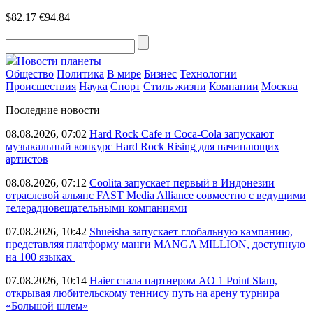
$82.17
€94.84
Новости планеты
Общество
Политика
В мире
Бизнес
Технологии
Происшествия
Наука
Спорт
Стиль жизни
Компании
Москва
Последние новости
08.08.2026, 07:02
Hard Rock Cafe и Coca-Cola запускают
музыкальный конкурс Hard Rock Rising для начинающих
артистов
08.08.2026, 07:12
Coolita запускает первый в Индонезии
отраслевой альянс FAST Media Alliance совместно с ведущими
телерадиовещательными компаниями
07.08.2026, 10:42
Shueisha запускает глобальную кампанию,
представляя платформу манги MANGA MILLION, доступную
на 100 языках
07.08.2026, 10:14
Haier стала партнером AO 1 Point Slam,
открывая любительскому теннису путь на арену турнира
«Большой шлем»