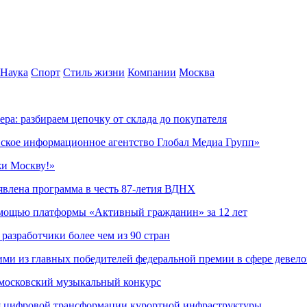
Наука
Спорт
Стиль жизни
Компании
Москва
ера: разбираем цепочку от склада до покупателя
ское информационное агентство Глобал Медиа Групп»
жи Москву!»
явлена программа в честь 87-летия ВДНХ
омощью платформы «Активный гражданин» за 12 лет
азработчики более чем из 90 стран
ми из главных победителей федеральной премии в сфере девел
 московский музыкальный конкурс
я цифровой трансформации курортной инфраструктуры