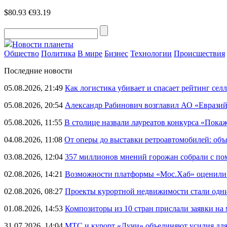
$80.93
€93.19
Новости планеты
Общество
Политика
В мире
Бизнес
Технологии
Происшествия
Последние новости
05.08.2026, 21:49
Как логистика убивает и спасает рейтинг селл
05.08.2026, 20:54
Александр Рабинович возглавил АО «Евразий
05.08.2026, 11:55
В столице назвали лауреатов конкурса «Пока
04.08.2026, 11:08
От оперы до выставки ретроавтомобилей: объ
03.08.2026, 12:04
357 миллионов мнений горожан собрали с п
02.08.2026, 14:21
Возможности платформы «Мос.Хаб» оценили р
02.08.2026, 08:27
Проекты курортной недвижимости стали одни
01.08.2026, 14:53
Композиторы из 10 стран прислали заявки на
31.07.2026, 14:04
МТС и курорт «Лучи» объединяют усилия дл