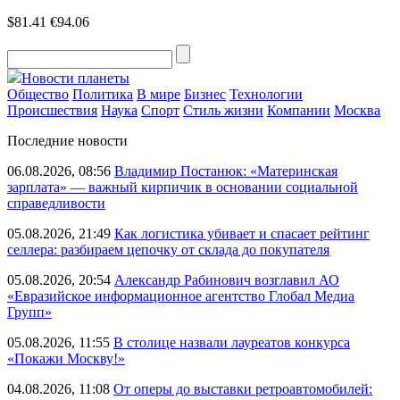
$81.41
€94.06
Новости планеты
Общество
Политика
В мире
Бизнес
Технологии
Происшествия
Наука
Спорт
Стиль жизни
Компании
Москва
Последние новости
06.08.2026, 08:56
Владимир Постанюк: «Материнская
зарплата» — важный кирпичик в основании социальной
справедливости
05.08.2026, 21:49
Как логистика убивает и спасает рейтинг
селлера: разбираем цепочку от склада до покупателя
05.08.2026, 20:54
Александр Рабинович возглавил АО
«Евразийское информационное агентство Глобал Медиа
Групп»
05.08.2026, 11:55
В столице назвали лауреатов конкурса
«Покажи Москву!»
04.08.2026, 11:08
От оперы до выставки ретроавтомобилей: