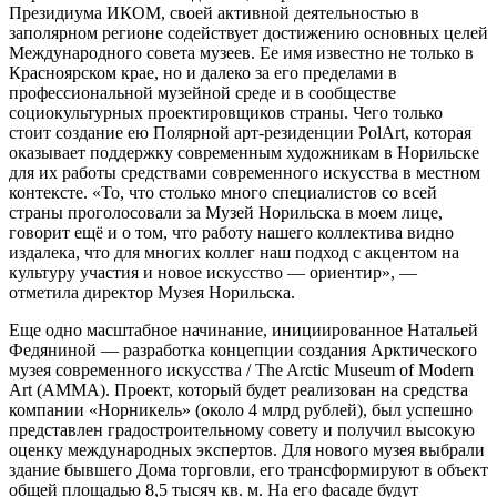
Президиума ИКОМ, своей активной деятельностью в
заполярном регионе содействует достижению основных целей
Международного совета музеев. Ее имя известно не только в
Красноярском крае, но и далеко за его пределами в
профессиональной музейной среде и в сообществе
социокультурных проектировщиков страны. Чего только
стоит создание ею Полярной арт-резиденции PolArt, которая
оказывает поддержку современным художникам в Норильске
для их работы средствами современного искусства в местном
контексте. «То, что столько много специалистов со всей
страны проголосовали за Музей Норильска в моем лице,
говорит ещё и о том, что работу нашего коллектива видно
издалека, что для многих коллег наш подход с акцентом на
культуру участия и новое искусство — ориентир», —
отметила директор Музея Норильска.
Еще одно масштабное начинание, инициированное Натальей
Федяниной — разработка концепции создания Арктического
музея современного искусства / The Arctic Museum of Modern
Art (AMMA). Проект, который будет реализован на средства
компании «Норникель» (около 4 млрд рублей), был успешно
представлен градостроительному совету и получил высокую
оценку международных экспертов. Для нового музея выбрали
здание бывшего Дома торговли, его трансформируют в объект
общей площадью 8,5 тысяч кв. м. На его фасаде будут