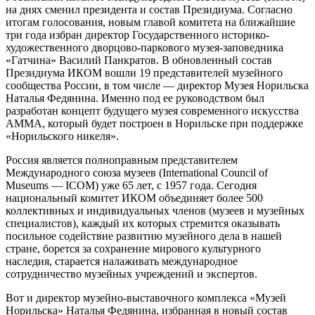
на днях сменил президента и состав Президиума. Согласно
итогам голосования, новым главой комитета на ближайшие
три года избран директор Государственного историко-
художественного дворцово-паркового музея-заповедника
«Гатчина» Василий Панкратов. В обновленный состав
Президиума ИКОМ вошли 19 представителей музейного
сообщества России, в том числе — директор Музея Норильска
Наталья Федянина. Именно под ее руководством был
разработан концепт будущего музея современного искусства
АММА, который будет построен в Норильске при поддержке
«Норильского никеля».
Россия является полноправным представителем
Международного союза музеев (International Council of
Museums — ICOM) уже 65 лет, с 1957 года. Сегодня
национальный комитет ИКОМ объединяет более 500
коллективных и индивидуальных членов (музеев и музейных
специалистов), каждый их которых стремится оказывать
посильное содействие развитию музейного дела в нашей
стране, борется за сохранение мирового культурного
наследия, старается налаживать международное
сотрудничество музейных учреждений и экспертов.
Вот и директор музейно-выставочного комплекса «Музей
Норильска» Наталья Федянина, избранная в новый состав