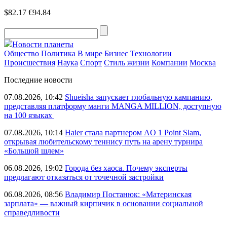
$82.17
€94.84
Новости планеты
Общество
Политика
В мире
Бизнес
Технологии
Происшествия
Наука
Спорт
Стиль жизни
Компании
Москва
Последние новости
07.08.2026, 10:42
Shueisha запускает глобальную кампанию,
представляя платформу манги MANGA MILLION, доступную
на 100 языках
07.08.2026, 10:14
Haier стала партнером AO 1 Point Slam,
открывая любительскому теннису путь на арену турнира
«Большой шлем»
06.08.2026, 19:02
Города без хаоса. Почему эксперты
предлагают отказаться от точечной застройки
06.08.2026, 08:56
Владимир Постанюк: «Материнская
зарплата» — важный кирпичик в основании социальной
справедливости