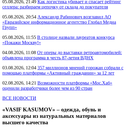
05.08.2026, 21:49
Как логистика убивает и спасает рейтинг
селлера: разбираем цепочку от склада до покупателя
05.08.2026, 20:54
Александр Рабинович возглавил АО
«Евразийское информационное агентство Глобал Медиа
Групп»
05.08.2026, 11:55
В столице назвали лауреатов конкурса
«Покажи Москву!»
04.08.2026, 11:08
От оперы до выставки ретроавтомобилей:
объявлена программа в честь 87-летия ВДНХ
03.08.2026, 12:04
357 миллионов мнений горожан собрали с
помощью платформы «Активный гражданин» за 12 лет
02.08.2026, 14:21
Возможности платформы «Мос.Хаб»
оценили разработчики более чем из 90 стран
ВСЕ НОВОСТИ
«VASIF KASUMOV» – одежда, обувь и
аксессуары из натуральных материалов
высшего качества