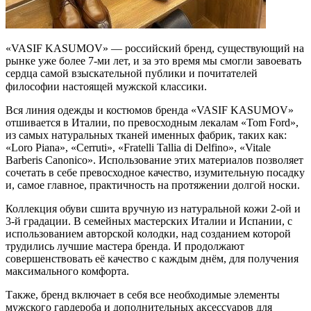
«VASIF KASUMOV» — российский бренд, существующий на
рынке уже более 7-ми лет, и за это время мы смогли завоевать
сердца самой взыскательной публики и почитателей
философии настоящей мужской классики.⠀
Вся линия одежды и костюмов бренда «VASIF KASUMOV»
отшивается в Италии, по превосходным лекалам «Tom Ford»,
из самых натуральных тканей именных фабрик, таких как:
«Loro Piana», «Cerruti», «Fratelli Tallia di Delfino», «Vitale
Barberis Canonico». Использование этих материалов позволяет
сочетать в себе превосходное качество, изумительную посадку
и, самое главное, практичность на протяжении долгой носки.
Коллекция обуви сшита вручную из натуральной кожи 2-ой и
3-й градации. В семейных мастерских Италии и Испании, с
использованием авторской колодки, над созданием которой
трудились лучшие мастера бренда. И продолжают
совершенствовать её качество с каждым днём, для получения
максимального комфорта.
Также, бренд включает в себя все необходимые элементы
мужского гардероба и дополнительных аксессуаров для