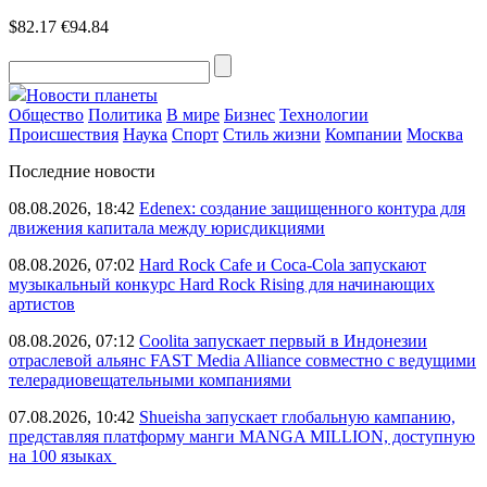
$82.17
€94.84
Новости планеты
Общество
Политика
В мире
Бизнес
Технологии
Происшествия
Наука
Спорт
Стиль жизни
Компании
Москва
Последние новости
08.08.2026, 18:42
Edenex: создание защищенного контура для
движения капитала между юрисдикциями
08.08.2026, 07:02
Hard Rock Cafe и Coca-Cola запускают
музыкальный конкурс Hard Rock Rising для начинающих
артистов
08.08.2026, 07:12
Coolita запускает первый в Индонезии
отраслевой альянс FAST Media Alliance совместно с ведущими
телерадиовещательными компаниями
07.08.2026, 10:42
Shueisha запускает глобальную кампанию,
представляя платформу манги MANGA MILLION, доступную
на 100 языках