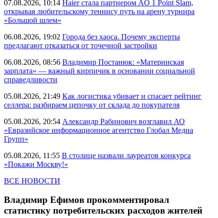
07.08.2026, 10:14
Haier стала партнером AO 1 Point Slam,
открывая любительскому теннису путь на арену турнира
«Большой шлем»
06.08.2026, 19:02
Города без хаоса. Почему эксперты
предлагают отказаться от точечной застройки
06.08.2026, 08:56
Владимир Постанюк: «Материнская
зарплата» — важный кирпичик в основании социальной
справедливости
05.08.2026, 21:49
Как логистика убивает и спасает рейтинг
селлера: разбираем цепочку от склада до покупателя
05.08.2026, 20:54
Александр Рабинович возглавил АО
«Евразийское информационное агентство Глобал Медиа
Групп»
05.08.2026, 11:55
В столице назвали лауреатов конкурса
«Покажи Москву!»
ВСЕ НОВОСТИ
Владимир Ефимов прокомментировал
статистику потребительских расходов жителей