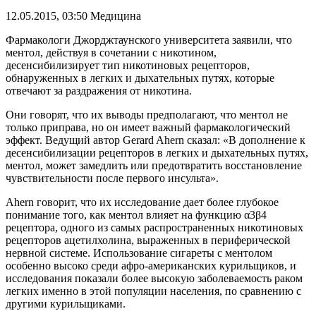
12.05.2015, 03:50
Медицина
Фармакологи Джорджтаунского университета заявили, что
ментол, действуя в сочетании с никотином,
десенсибилизирует тип никотиновых рецепторов,
обнаруженных в легких и дыхательных путях, которые
отвечают за раздражения от никотина.
Они говорят, что их выводы предполагают, что ментол не
только приправа, но он имеет важный фармакологический
эффект. Ведущий автор Gerard Ahern сказал: «В дополнение к
десенсибилизации рецепторов в легких и дыхательных путях,
ментол, может замедлить или предотвратить восстановление
чувствительности после первого инсульта».
Ahern говорит, что их исследование дает более глубокое
понимание того, как ментол влияет на функцию α3β4
рецептора, одного из самых распространенных никотиновых
рецепторов ацетилхолина, выраженных в периферической
нервной системе. Использование сигареты с ментолом
особенно высоко среди афро-американских курильщиков, и
исследования показали более высокую заболеваемость раком
легких именно в этой популяции населения, по сравнению с
другими курильщиками.