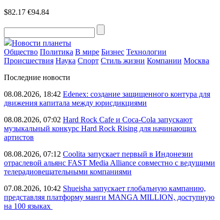
$82.17
€94.84
Новости планеты
Общество
Политика
В мире
Бизнес
Технологии
Происшествия
Наука
Спорт
Стиль жизни
Компании
Москва
Последние новости
08.08.2026, 18:42
Edenex: создание защищенного контура для
движения капитала между юрисдикциями
08.08.2026, 07:02
Hard Rock Cafe и Coca-Cola запускают
музыкальный конкурс Hard Rock Rising для начинающих
артистов
08.08.2026, 07:12
Coolita запускает первый в Индонезии
отраслевой альянс FAST Media Alliance совместно с ведущими
телерадиовещательными компаниями
07.08.2026, 10:42
Shueisha запускает глобальную кампанию,
представляя платформу манги MANGA MILLION, доступную
на 100 языках