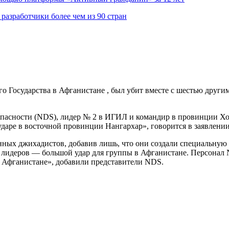
азработчики более чем из 90 стран
о Государства в Афганистане , был убит вместе с шестью друг
асности (NDS), лидер № 2 в ИГИЛ и командир в провинции Хор
ударе в восточной провинции Нангархар», говорится в заявлени
ых джихадистов, добавив лишь, что они создали специальную к
лидеров — большой удар для группы в Афганистане. Персонал 
в Афганистане», добавили представители NDS.