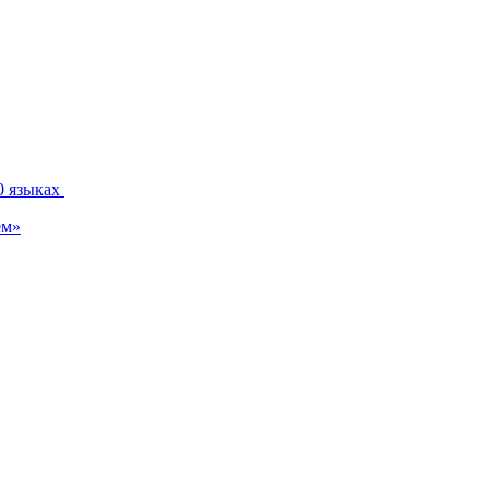
0 языках
ем»