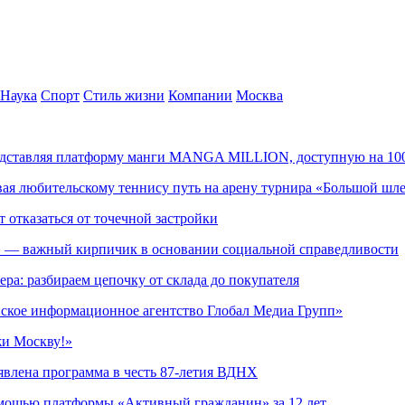
Наука
Спорт
Стиль жизни
Компании
Москва
редставляя платформу манги MANGA MILLION, доступную на 10
ывая любительскому теннису путь на арену турнира «Большой шл
т отказаться от точечной застройки
» — важный кирпичик в основании социальной справедливости
ера: разбираем цепочку от склада до покупателя
ское информационное агентство Глобал Медиа Групп»
жи Москву!»
явлена программа в честь 87-летия ВДНХ
омощью платформы «Активный гражданин» за 12 лет