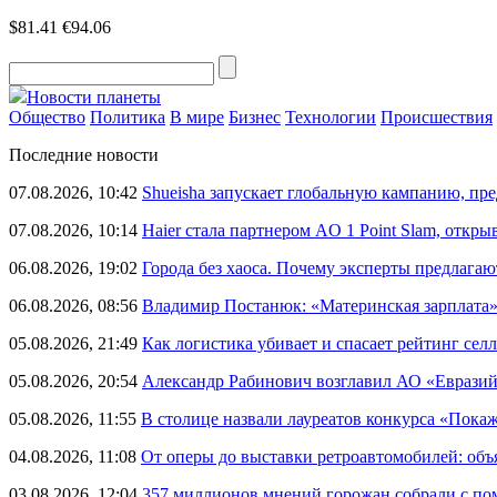
$81.41
€94.06
Новости планеты
Общество
Политика
В мире
Бизнес
Технологии
Происшествия
Последние новости
07.08.2026, 10:42
Shueisha запускает глобальную кампанию, п
07.08.2026, 10:14
Haier стала партнером AO 1 Point Slam, откр
06.08.2026, 19:02
Города без хаоса. Почему эксперты предлагаю
06.08.2026, 08:56
Владимир Постанюк: «Материнская зарплата
05.08.2026, 21:49
Как логистика убивает и спасает рейтинг селл
05.08.2026, 20:54
Александр Рабинович возглавил АО «Евразий
05.08.2026, 11:55
В столице назвали лауреатов конкурса «Пока
04.08.2026, 11:08
От оперы до выставки ретроавтомобилей: объ
03.08.2026, 12:04
357 миллионов мнений горожан собрали с п