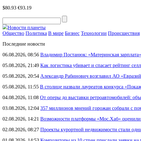
$80.93
€93.19
Новости планеты
Общество
Политика
В мире
Бизнес
Технологии
Происшествия
Последние новости
06.08.2026, 08:56
Владимир Постанюк: «Материнская зарплата
05.08.2026, 21:49
Как логистика убивает и спасает рейтинг селл
05.08.2026, 20:54
Александр Рабинович возглавил АО «Евразий
05.08.2026, 11:55
В столице назвали лауреатов конкурса «Пока
04.08.2026, 11:08
От оперы до выставки ретроавтомобилей: объ
03.08.2026, 12:04
357 миллионов мнений горожан собрали с п
02.08.2026, 14:21
Возможности платформы «Мос.Хаб» оценили р
02.08.2026, 08:27
Проекты курортной недвижимости стали одни
01.08.2026, 14:53
Композиторы из 10 стран прислали заявки на