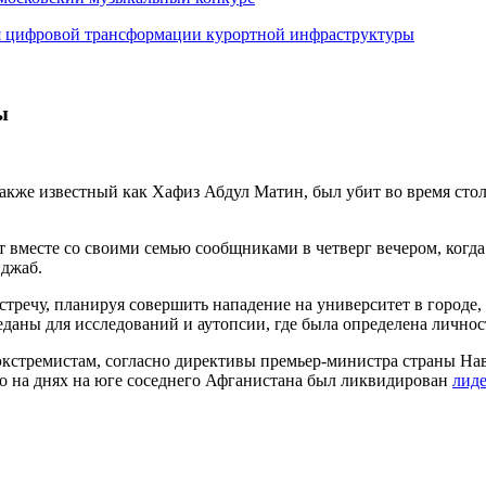
я цифровой трансформации курортной инфраструктуры
ы
также известный как Хафиз Абдул Матин, был убит во время сто
 вместе со своими семью сообщниками в четверг вечером, когда
нджаб.
тречу, планируя совершить нападение на университет в городе, 
даны для исследований и аутопсии, где была определена личнос
экстремистам, согласно директивы премьер-министра страны На
ьно на днях на юге соседнего Афганистана был ликвидирован
лид