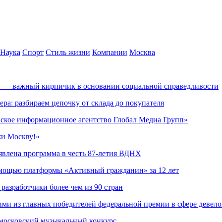
Наука
Спорт
Стиль жизни
Компании
Москва
» — важный кирпичик в основании социальной справедливости
ера: разбираем цепочку от склада до покупателя
ское информационное агентство Глобал Медиа Групп»
жи Москву!»
явлена программа в честь 87-летия ВДНХ
омощью платформы «Активный гражданин» за 12 лет
азработчики более чем из 90 стран
ми из главных победителей федеральной премии в сфере девел
 московский музыкальный конкурс