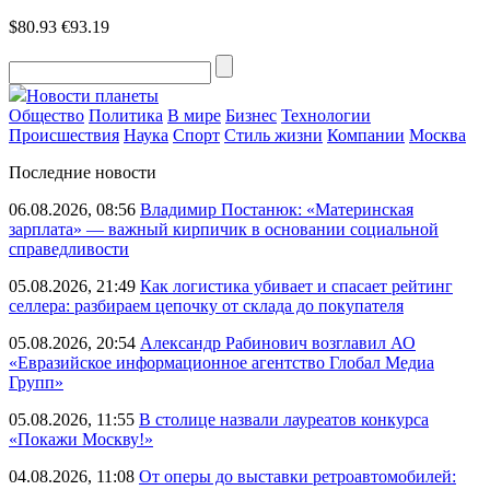
$80.93
€93.19
Новости планеты
Общество
Политика
В мире
Бизнес
Технологии
Происшествия
Наука
Спорт
Стиль жизни
Компании
Москва
Последние новости
06.08.2026, 08:56
Владимир Постанюк: «Материнская
зарплата» — важный кирпичик в основании социальной
справедливости
05.08.2026, 21:49
Как логистика убивает и спасает рейтинг
селлера: разбираем цепочку от склада до покупателя
05.08.2026, 20:54
Александр Рабинович возглавил АО
«Евразийское информационное агентство Глобал Медиа
Групп»
05.08.2026, 11:55
В столице назвали лауреатов конкурса
«Покажи Москву!»
04.08.2026, 11:08
От оперы до выставки ретроавтомобилей: